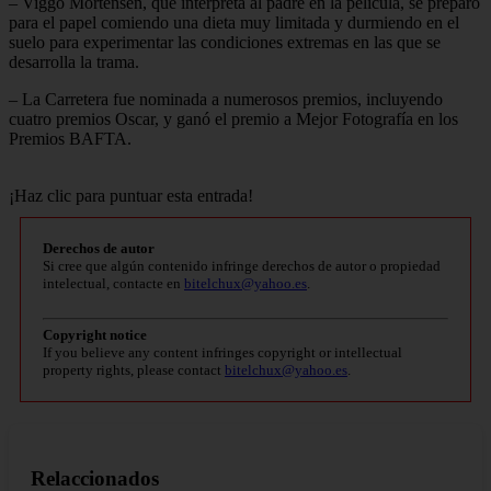
– Viggo Mortensen, que interpreta al padre en la película, se preparó
para el papel comiendo una dieta muy limitada y durmiendo en el
suelo para experimentar las condiciones extremas en las que se
desarrolla la trama.
– La Carretera fue nominada a numerosos premios, incluyendo
cuatro premios Oscar, y ganó el premio a Mejor Fotografía en los
Premios BAFTA.
¡Haz clic para puntuar esta entrada!
Derechos de autor
Si cree que algún contenido infringe derechos de autor o propiedad
intelectual, contacte en
bitelchux@yahoo.es
.
Copyright notice
If you believe any content infringes copyright or intellectual
property rights, please contact
bitelchux@yahoo.es
.
Relaccionados