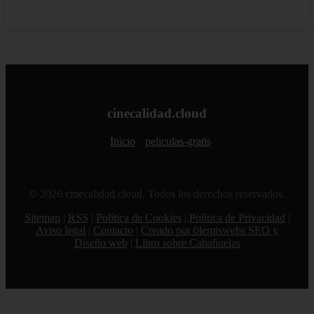
cinecalidad.cloud
Inicio
peliculas-gratis
© 2026 cinecalidad.cloud. Todos los derechos reservados.
Sitemap
|
RSS
|
Política de Cookies
|
Política de Privacidad
|
Aviso legal
|
Contacto
|
Creado por 0lemiswebs SEO y
Diseño web
|
Libro sobre Cabañuelas