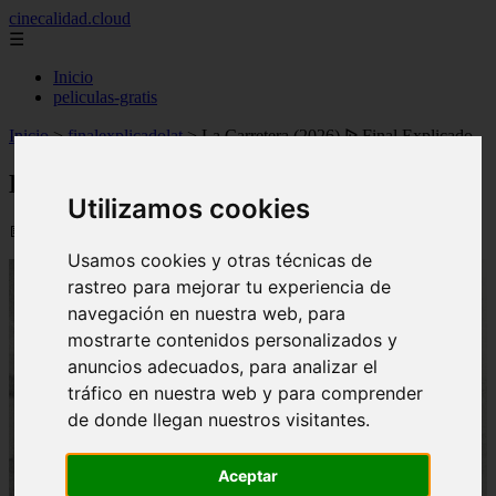
cinecalidad.cloud
☰
Inicio
peliculas-gratis
Inicio
>
finalexplicadolat
>
La Carretera (2026) ᐉ Final Explicado
La Carretera (2026) ᐉ Final Explicado
Utilizamos cookies
📅 13/02/2026
Usamos cookies y otras técnicas de
rastreo para mejorar tu experiencia de
navegación en nuestra web, para
mostrarte contenidos personalizados y
anuncios adecuados, para analizar el
tráfico en nuestra web y para comprender
de donde llegan nuestros visitantes.
Aceptar