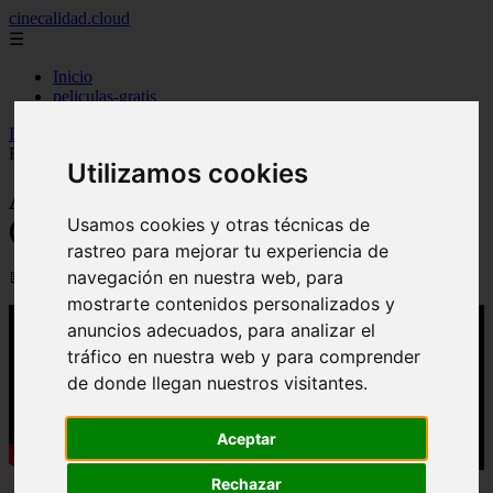
cinecalidad.cloud
☰
Inicio
peliculas-gratis
Inicio
>
arroz
>
A todos los chicos de los que me enamoré (2026) -
Final Explicado
Utilizamos cookies
A todos los chicos de los que me enamoré
Usamos cookies y otras técnicas de
(2026) - Final Explicado
rastreo para mejorar tu experiencia de
navegación en nuestra web, para
📅 07/09/2025
mostrarte contenidos personalizados y
anuncios adecuados, para analizar el
tráfico en nuestra web y para comprender
de donde llegan nuestros visitantes.
Aceptar
Rechazar