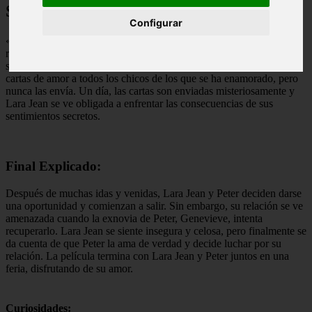
Sinopsis:
Configurar
«A todos los chicos de los que me enamoré» es una película
romántica basada en la novela homónima de Jenny Han. La historia
sigue a Lara Jean, una adolescente tímida y soñadora que escribe
cartas de amor a todos los chicos de los que se ha enamorado, pero
nunca las envía. Un día, las cartas son enviadas misteriosamente y
Lara Jean se ve obligada a enfrentar las consecuencias de sus
sentimientos secretos.
Final Explicado:
Después de muchas idas y venidas, Lara Jean y Peter deciden darse
una oportunidad y comienzan a salir. Sin embargo, su relación se ve
amenazada cuando la exnovia de Peter, Genevieve, intenta
recuperarlo. Lara Jean se siente insegura y celosa, pero finalmente se
da cuenta de que Peter la ama de verdad y decide luchar por su
relación. La película termina con Lara Jean y Peter juntos en una
feria, disfrutando de su amor.
Curiosidades: