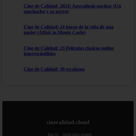
Cine de Calidad: 2024: Apocalipsis nuclear (Un
muchacho y su perro)
Cine de Calidad: 24 horas de la vida de una
mujer (Affair in Monte Carlo)
Cine de Calidad: 25 Películas clásicas online
imprescindibles
Cine de Calidad: 39 escalones
cinecalidad.cloud
Inicio
peliculas-gratis