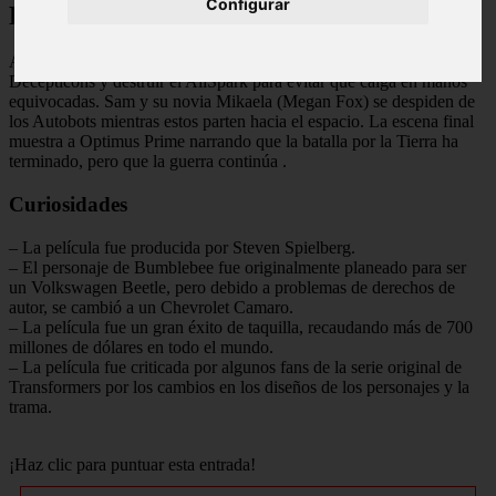
Configurar
Final Explicado
Al final de la película, los Autobots logran derrotar a los
Decepticons y destruir el AllSpark para evitar que caiga en manos
equivocadas. Sam y su novia Mikaela (Megan Fox) se despiden de
los Autobots mientras estos parten hacia el espacio. La escena final
muestra a Optimus Prime narrando que la batalla por la Tierra ha
terminado, pero que la guerra continúa
.
Curiosidades
– La película fue producida por Steven Spielberg.
– El personaje de Bumblebee fue originalmente planeado para ser
un Volkswagen Beetle, pero debido a problemas de derechos de
autor, se cambió a un Chevrolet Camaro.
– La película fue un gran éxito de taquilla, recaudando más de 700
millones de dólares en todo el mundo.
– La película fue criticada por algunos fans de la serie original de
Transformers por los cambios en los diseños de los personajes y la
trama.
¡Haz clic para puntuar esta entrada!