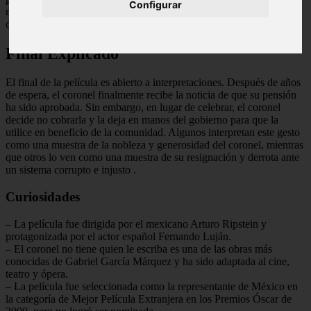
Configurar
mantener su dignidad y esperanza en un mundo que parece haberlo
olvidado.
Final Explicado
El final de la película es abierto a interpretaciones. Después de años
de espera, el coronel finalmente recibe la noticia de que su pensión
ha sido aprobada. Sin embargo, en lugar de celebrar, el coronel
decide no cobrarla y la deja en manos del gobierno para que la
utilice en beneficio de la comunidad. Algunos interpretan este gesto
como una muestra de la nobleza y generosidad del coronel, mientras
que otros lo ven como una muestra de su resignación y derrota ante
un sistema corrupto e injusto
.
Curiosidades
– La película fue dirigida por el mexicano Arturo Ripstein y
protagonizada por el actor español Fernando Luján.
– El coronel no tiene quien le escriba es una de las obras más
conocidas de Gabriel García Márquez y ha sido adaptada al cine,
teatro y ópera.
– La película fue seleccionada como la representante de México en
la categoría de Mejor Película Extranjera en los Premios Óscar de