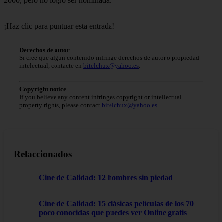
2000, pero no logró ser nominada.
¡Haz clic para puntuar esta entrada!
Derechos de autor
Si cree que algún contenido infringe derechos de autor o propiedad
intelectual, contacte en
bitelchux@yahoo.es
.
Copyright notice
If you believe any content infringes copyright or intellectual
property rights, please contact
bitelchux@yahoo.es
.
Relaccionados
Cine de Calidad: 12 hombres sin piedad
Cine de Calidad: 15 clásicas películas de los 70
poco conocidas que puedes ver Online gratis