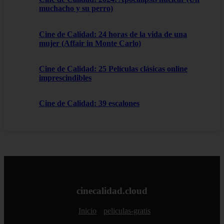
muchacho y su perro)
Cine de Calidad: 24 horas de la vida de una
mujer (Affair in Monte Carlo)
Cine de Calidad: 25 Películas clásicas online
imprescindibles
Cine de Calidad: 39 escalones
cinecalidad.cloud
Inicio
peliculas-gratis