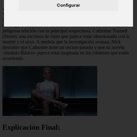
Configurar
«Instinto Básico»
es un thriller erótico de 1992 dirigido por Paul
Verhoeven y protagonizado por Michael Douglas y Sharon Stone.
La película sigue al detective Nick Curran (Douglas) mientras
investiga el asesinato de un famoso rockero y se involucra en una
peligrosa relación con la principal sospechosa, Catherine Tramell
(Stone), una escritora de éxito que parece estar obsesionada con la
muerte y el sexo. A medida que la investigación avanza, Nick
descubre que Catherine tiene un oscuro pasado y que su novela
«Instinto Básico» parece estar inspirada en los crímenes que están
ocurriendo.
Explicación Final: