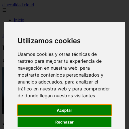
cinecalidad.cloud
☰
Inicio
peliculas-gratis
Inicio
>
finalexplicadolat
>
Instinto Básico ᐉ Final Explicado
Utilizamos cookies
Instinto Básico ᐉ Final Explicado
Usamos cookies y otras técnicas de
📅 13/02/2026
rastreo para mejorar tu experiencia de
navegación en nuestra web, para
mostrarte contenidos personalizados y
anuncios adecuados, para analizar el
tráfico en nuestra web y para comprender
de donde llegan nuestros visitantes.
Aceptar
Rechazar
Sinopsis de la Película: