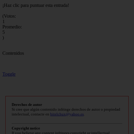
¡Haz clic para puntuar esta entrada!
(Votos:
1
Promedio:
5
)
Contenidos
Toggle
Derechos de autor
Si cree que algún contenido infringe derechos de autor o propiedad
intelectual, contacte en
bitelchux@yahoo.es
.
Copyright notice
If you believe any content infringes copyright or intellectual