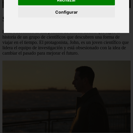
Configurar
Sinopsis de la Película:
Final Succession es una película de ciencia ficción que sigue la
historia de un grupo de científicos que descubren una forma de
viajar en el tiempo. El protagonista, John, es un joven científico que
lidera el equipo de investigación y está obsesionado con la idea de
cambiar el pasado para mejorar el futuro.