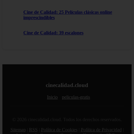
Cine de Calidad: 25 Películas clásicas online
imprescindibles
Cine de Calidad: 39 escalones
cinecalidad.cloud
Inicio
peliculas-gratis
© 2026 cinecalidad.cloud. Todos los derechos reservados.
Sitemap
|
RSS
|
Política de Cookies
|
Política de Privacidad
|