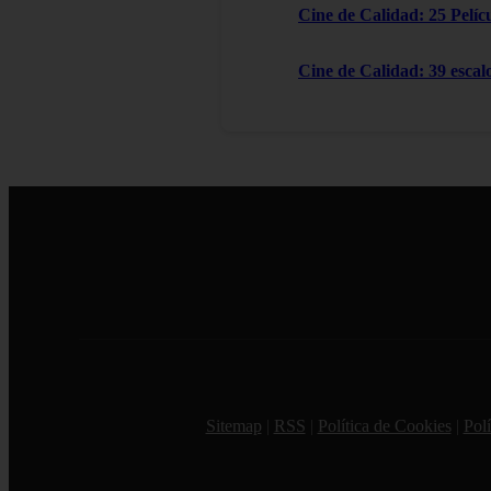
Cine de Calidad: 25 Pelícu
Cine de Calidad: 39 escal
Sitemap
|
RSS
|
Política de Cookies
|
Polí