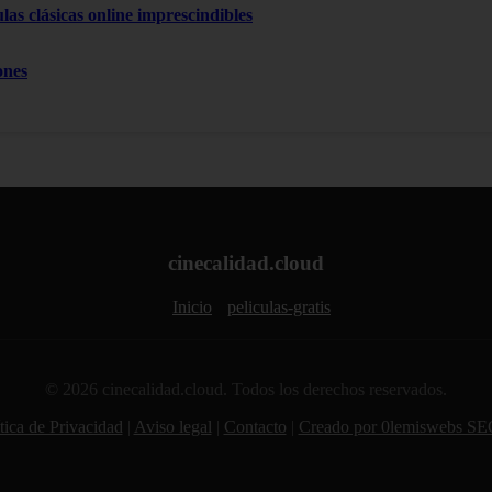
las clásicas online imprescindibles
ones
cinecalidad.cloud
Inicio
peliculas-gratis
© 2026 cinecalidad.cloud. Todos los derechos reservados.
tica de Privacidad
|
Aviso legal
|
Contacto
|
Creado por 0lemiswebs SE