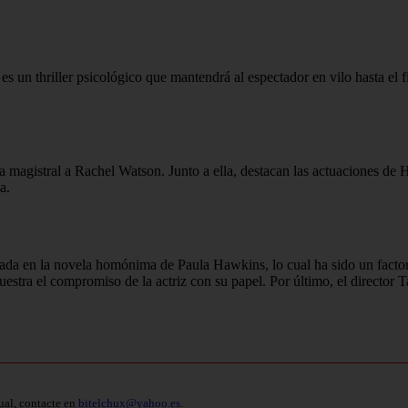
es un thriller psicológico que mantendrá al espectador en vilo hasta el 
a magistral a Rachel Watson. Junto a ella, destacan las actuaciones d
a.
asada en la novela homónima de Paula Hawkins, lo cual ha sido un fact
muestra el compromiso de la actriz con su papel. Por último, el director 
ual, contacte en
bitelchux@yahoo.es
.