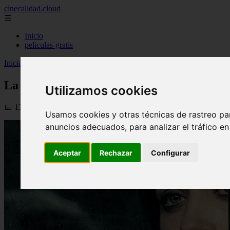
cinecalidad.cloud
☰
Inicio
peliculas-gratis
Inicio
>
finalexplicadolat
>
La Chica del Tren ᐉ Explicación de la pel
La Chica del Tren ᐉ Explicación de la pelí
Utilizamos cookies
📅 13/02/2026
Usamos cookies y otras técnicas de rastreo pa
anuncios adecuados, para analizar el tráfico e
Aceptar
Rechazar
Configurar