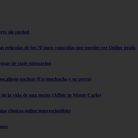
res sin piedad
as películas de los 70 poco conocidas que puedes ver Online gratis
eguas de viaje submarino
pocalipsis nuclear (Un muchacho y su perro)
 de la vida de una mujer (Affair in Monte Carlo)
las clásicas online imprescindibles
ones