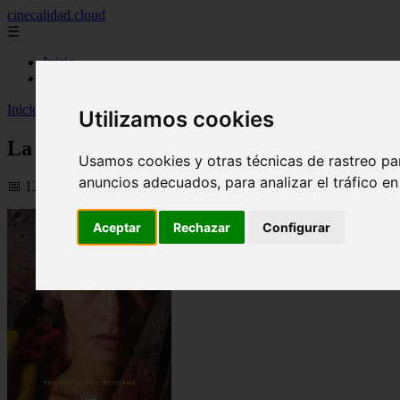
cinecalidad.cloud
☰
Inicio
peliculas-gratis
Inicio
>
finalexplicadolat
>
La Chica de la Limpieza ᐉ Final Explica
Utilizamos cookies
La Chica de la Limpieza ᐉ Final Explicad
Usamos cookies y otras técnicas de rastreo pa
anuncios adecuados, para analizar el tráfico e
📅 13/02/2026
Aceptar
Rechazar
Configurar