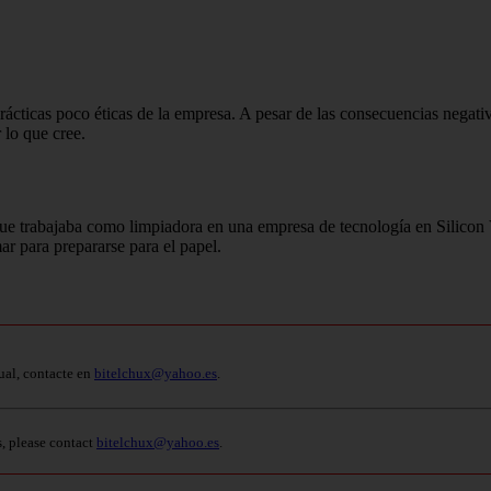
prácticas poco éticas de la empresa. A pesar de las consecuencias negativ
 lo que cree.
 que trabajaba como limpiadora en una empresa de tecnología en Silicon 
r para prepararse para el papel.
ual, contacte en
bitelchux@yahoo.es
.
s, please contact
bitelchux@yahoo.es
.