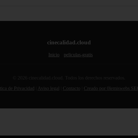
cinecalidad.cloud
Inicio
peliculas-gratis
© 2026 cinecalidad.cloud. Todos los derechos reservados.
tica de Privacidad
|
Aviso legal
|
Contacto
|
Creado por 0lemiswebs SE