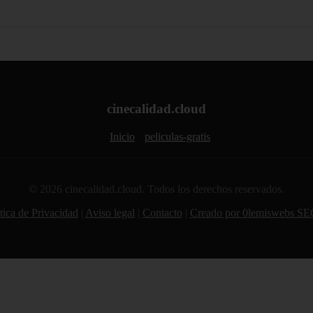
cinecalidad.cloud
Inicio
peliculas-gratis
© 2026 cinecalidad.cloud. Todos los derechos reservados.
tica de Privacidad
|
Aviso legal
|
Contacto
|
Creado por 0lemiswebs SE