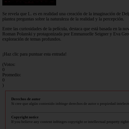
Se revela que L. es en realidad una creación de la imaginación de Del
plantea preguntas sobre la naturaleza de la realidad y la percepción.
Entre las curiosidades de la película, destaca que está basada en la n
Roman Polanski y protagonizada por Emmanuelle Seigner y Eva Green, q
exploración de temas profundos.
¡Haz clic para puntuar esta entrada!
(Votos:
0
Promedio:
0
)
Derechos de autor
Si cree que algún contenido infringe derechos de autor o propiedad intelect
Copyright notice
If you believe any content infringes copyright or intellectual property right