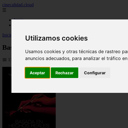
cinecalidad.cloud
☰
Inicio
peliculas-gratis
Inicio
>
finalexplicadolat
>
Basada en Hechos Reales Explicación ᐉ F
Utilizamos cookies
Basada en Hechos Reales Explicación ᐉ Fi
Usamos cookies y otras técnicas de rastreo pa
anuncios adecuados, para analizar el tráfico e
📅 13/02/2026
Aceptar
Rechazar
Configurar