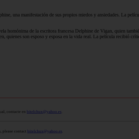
phine, una manifestación de sus propios miedos y ansiedades. La películ
ovela homónima de la escritora francesa Delphine de Vigan, quien también 
uienes son esposo y esposa en la vida real. La película recibió crític
ual, contacte en
bitelchux@yahoo.es
.
s, please contact
bitelchux@yahoo.es
.