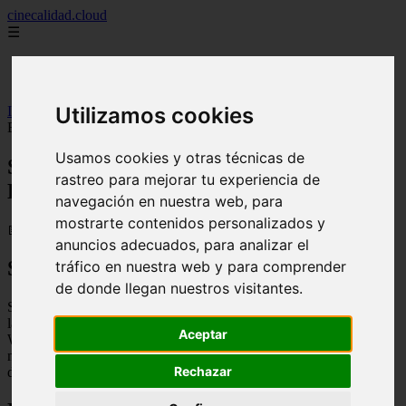
cinecalidad.cloud
☰
Inicio
peliculas-gratis
Utilizamos cookies
Inicio
>
finalexplicadolat
>
Sherlock Holmes (2026) ᐉ Final
Explicado
Usamos cookies y otras técnicas de
Sherlock Holmes (2026) ᐉ Final
rastreo para mejorar tu experiencia de
Explicado
navegación en nuestra web, para
mostrarte contenidos personalizados y
📅 13/02/2026
anuncios adecuados, para analizar el
Sinopsis
tráfico en nuestra web y para comprender
de donde llegan nuestros visitantes.
Sherlock Holmes es un detective brillante y excéntrico que vive en
la Inglaterra victoriana. Junto a su fiel compañero, el Dr. John
Aceptar
Watson, se enfrenta a un nuevo caso: el asesinato de una joven
mujer. A medida que investigan, descubren que el asesinato es parte
Rechazar
de un complot más grande que amenaza la seguridad del país.