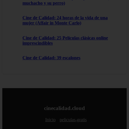
muchacho y su perro)
Cine de Calidad: 24 horas de la vida de una
mujer (Affair in Monte Carlo)
Cine de Calidad: 25 Películas clásicas online
imprescindibles
Cine de Calidad: 39 escalones
cinecalidad.cloud
Inicio
peliculas-gratis