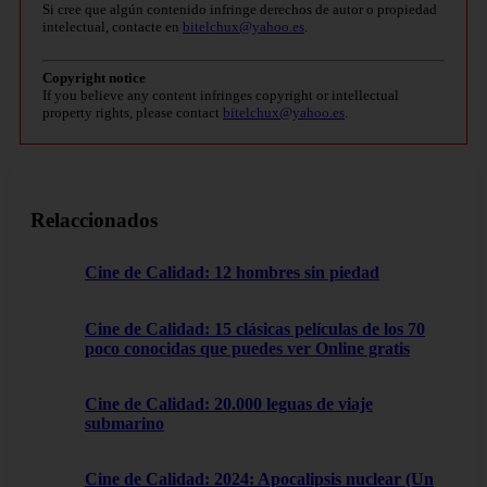
Si cree que algún contenido infringe derechos de autor o propiedad
intelectual, contacte en
bitelchux@yahoo.es
.
Copyright notice
If you believe any content infringes copyright or intellectual
property rights, please contact
bitelchux@yahoo.es
.
Relaccionados
Cine de Calidad: 12 hombres sin piedad
Cine de Calidad: 15 clásicas películas de los 70
poco conocidas que puedes ver Online gratis
Cine de Calidad: 20.000 leguas de viaje
submarino
Cine de Calidad: 2024: Apocalipsis nuclear (Un