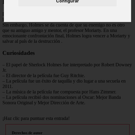
Final Explicado
Configurar
Después de una serie de peligrosas aventuras, Holmes y Watson
logran desentrañar el complot y capturar al villano detrás de todo.
Sin embargo, Holmes se da cuenta de que su enemigo no es otro
que su antiguo amigo y mentor, el profesor Moriarty. En una
emocionante confrontación final, Holmes logra vencer a Moriarty y
salvar al país de la destrucción
.
Curiosidades
– El papel de Sherlock Holmes fue interpretado por Robert Downey
Jr.
– El director de la película fue Guy Ritchie.
– La película fue un éxito de taquilla y dio lugar a una secuela en
2011.
– La música de la película fue compuesta por Hans Zimmer.
– La película recibió dos nominaciones al Oscar: Mejor Banda
Sonora Original y Mejor Dirección de Arte.
¡Haz clic para puntuar esta entrada!
Derechos de autor