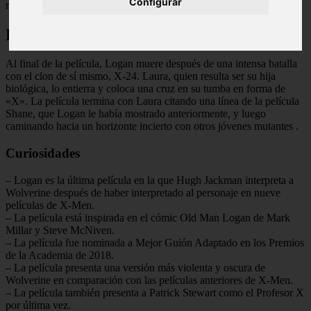
Configurar
mutantes.
Final Explicado
Al final de la película, Logan muere después de una intensa batalla
con el clon de sí mismo, X-24. Laura, quien resulta ser su hija
biológica, lo entierra y coloca una cruz en su tumba en forma de
«X». La película termina con Laura citando una línea de la película
Shane, que Logan le había mostrado anteriormente, y luego
caminando hacia un horizonte incierto con otros jóvenes mutantes
.
Curiosidades
– Logan es la última película en la que Hugh Jackman interpreta a
Wolverine después de haber interpretado al personaje en nueve
películas de X-Men.
– La película está inspirada en el cómic Old Man Logan de Mark
Millar y Steve McNiven.
– La película fue nominada a Mejor Guión Adaptado en los Premios
de la Academia de 2018.
– La película presenta una versión más violenta y oscura de
Wolverine en comparación con las películas anteriores de X-Men.
– La película también presenta a Patrick Stewart como el Profesor X
por última vez.