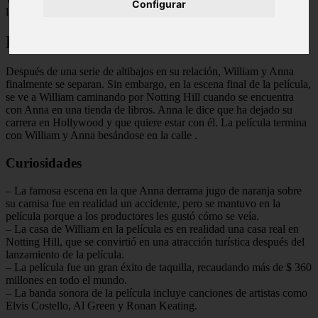
Configurar
los desafíos de la fama y la privacidad.
Final Explicado
Después de una serie de altibajos en su relación, William y Anna
finalmente se separan. Sin embargo, en la escena final de la película,
se ve a William caminando por Notting Hill cuando se encuentra
con Anna en una tienda de libros. Anna le dice que ha dejado su
carrera en Hollywood y que quiere estar con él. La película termina
con William y Anna besándose en la calle
.
Curiosidades
– La famosa escena en la que Anna derrama jugo de naranja sobre
su camisa fue en realidad un accidente, pero se mantuvo en la
película porque a los productores les gustó cómo se veía.
– La casa de William en la película es en realidad una casa real en
Notting Hill, que se convirtió en una atracción turística después del
lanzamiento de la película.
– La película fue un gran éxito de taquilla, recaudando más de $ 360
millones en todo el mundo.
– La banda sonora de la película incluye canciones de artistas como
Elvis Costello, Al Green y Ronan Keating.