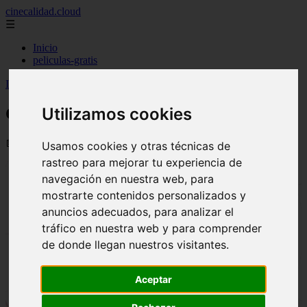
cinecalidad.cloud
☰
Inicio
peliculas-gratis
Inicio
>
finalexplicadolat
>
Círculo ᐉ Final Explicado
Utilizamos cookies
Círculo ᐉ Final Explicado
📅 13/02/2026
Usamos cookies y otras técnicas de
rastreo para mejorar tu experiencia de
navegación en nuestra web, para
mostrarte contenidos personalizados y
anuncios adecuados, para analizar el
tráfico en nuestra web y para comprender
de donde llegan nuestros visitantes.
Aceptar