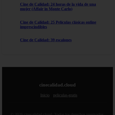
Cine de Calidad: 24 horas de la vida de una
mujer (Affair in Monte Carlo)
Cine de Calidad: 25 Películas clásicas online
imprescindibles
Cine de Calidad: 39 escalones
cinecalidad.cloud
Inicio
peliculas-gratis
© 2026 cinecalidad.cloud. Todos los derechos reservados.