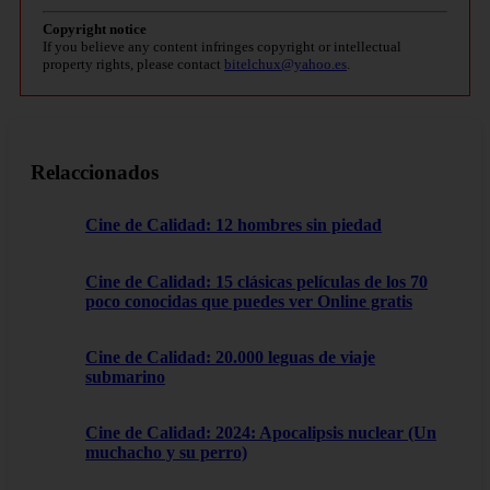
Copyright notice
If you believe any content infringes copyright or intellectual
property rights, please contact
bitelchux@yahoo.es
.
Relaccionados
Cine de Calidad: 12 hombres sin piedad
Cine de Calidad: 15 clásicas películas de los 70
poco conocidas que puedes ver Online gratis
Cine de Calidad: 20.000 leguas de viaje
submarino
Cine de Calidad: 2024: Apocalipsis nuclear (Un
muchacho y su perro)