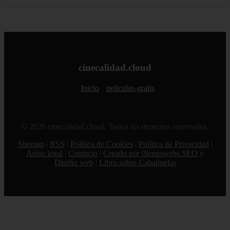
cinecalidad.cloud
Inicio
peliculas-gratis
© 2026 cinecalidad.cloud. Todos los derechos reservados.
Sitemap
|
RSS
|
Política de Cookies
|
Política de Privacidad
|
Aviso legal
|
Contacto
|
Creado por 0lemiswebs SEO y
Diseño web
|
Libro sobre Cabañuelas