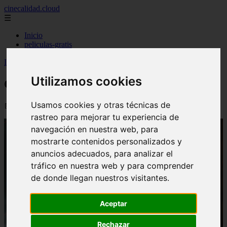
cinecalidad.cloud
☰
Inicio
peliculas-gratis
Inicio
>
finalexplicadolat
>
Citadel ᐉ Final Explicado
Utilizamos cookies
Citadel ᐉ Final Explicado
Usamos cookies y otras técnicas de
📅 13/02/2026
rastreo para mejorar tu experiencia de
navegación en nuestra web, para
mostrarte contenidos personalizados y
anuncios adecuados, para analizar el
tráfico en nuestra web y para comprender
de donde llegan nuestros visitantes.
Aceptar
Rechazar