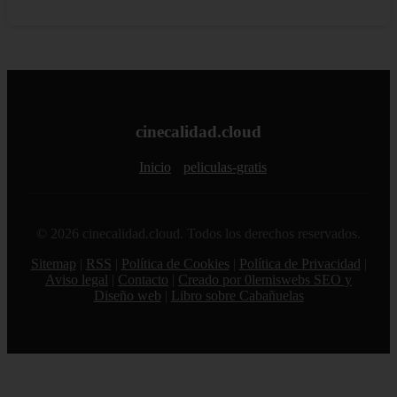
cinecalidad.cloud
Inicio
peliculas-gratis
© 2026 cinecalidad.cloud. Todos los derechos reservados.
Sitemap
|
RSS
|
Política de Cookies
|
Política de Privacidad
|
Aviso legal
|
Contacto
|
Creado por 0lemiswebs SEO y
Diseño web
|
Libro sobre Cabañuelas