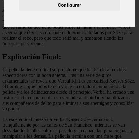
Configurar
A medida que Verbal va contando su versión de los hechos, se van
desvelando detalles sobre la organización criminal liderada por el
misterioso Keyser Söze, un hombre al que nadie ha visto nunca y
que se rumorea que tiene poder sobre la mafia y la policía. Verbal
asegura que él y sus compañeros fueron contratados por Söze para
realizar el robo, pero que todo salió mal y acabaron siendo los
únicos supervivientes.
Explicación Final:
La película tiene un final sorprendente que ha dejado a muchos
espectadores con la boca abierta. Tras una serie de giros
argumentales, se revela que Verbal Kint es en realidad Keyser Söze,
el hombre al que todos temen y que ha estado manipulando a la
policía y a los delincuentes desde el principio. Verbal ha creado una
historia ficticia para ocultar su verdadera identidad y ha utilizado a
sus compañeros de delito para eliminar a sus enemigos y consolidar
su poder
.
La escena final muestra a Verbal/Kaiser Söze caminando
tranquilamente por las calles de San Francisco, mientras se van
desvelando detalles sobre su pasado y su capacidad para engañar y
manipular a los demás. La película termina con una frase que