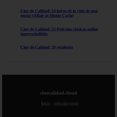
Cine de Calidad: 24 horas de la vida de una
mujer (Affair in Monte Carlo)
Cine de Calidad: 25 Películas clásicas online
imprescindibles
Cine de Calidad: 39 escalones
cinecalidad.cloud
Inicio
peliculas-gratis