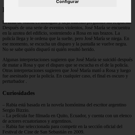
Configurar
Final Explicado
El final de Rabia es ambiguo y deja muchas preguntas sin respuesta.
Después de una serie de eventos violentos, José María se encuentra
en la azotea del edificio, sosteniendo a Rosa en sus brazos. La
policía llega y le ordena que la suelte, pero José María se niega. En
ese momento, se escucha un disparo y la pantalla se vuelve negra.
No se sabe quién disparó ni quién resultó herido.
Algunas interpretaciones sugieren que José María se suicidó después
de matar a Rosa y que el disparo que se escucha es el de la policía.
Otras interpretaciones sugieren que José María mató a Rosa y luego
fue asesinado por la policía. En cualquier caso, el final es oscuro y
perturbador
.
Curiosidades
– Rabia está basada en la novela homónima del escritor argentino
Sergio Bizzio.
– La película fue filmada en Quito, Ecuador, y cuenta con un elenco
de actores ecuatorianos y argentinos.
– Rabia fue seleccionada para competir en la sección oficial del
Festival de Cine de San Sebastián en 2009.