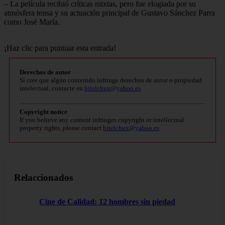
– La película recibió críticas mixtas, pero fue elogiada por su
atmósfera tensa y su actuación principal de Gustavo Sánchez Parra
como José María.
¡Haz clic para puntuar esta entrada!
Derechos de autor
Si cree que algún contenido infringe derechos de autor o propiedad
intelectual, contacte en
bitelchux@yahoo.es
.
Copyright notice
If you believe any content infringes copyright or intellectual
property rights, please contact
bitelchux@yahoo.es
.
Relaccionados
Cine de Calidad: 12 hombres sin piedad