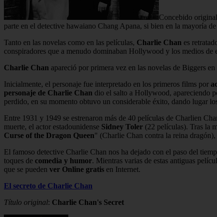
Concebido original
parte en el detective hawaiano Chang Apana, si bien en la mayoría de 
Tanto en las novelas como en las películas,
Charlie Chan
es retrata
conspiradores que a menudo dominaban Hollywood y los medios de ent
Charlie Chan
apareció por primera vez en las novelas de Biggers en 
Inicialmente, el personaje fue interpretado en los primeros films por
ac
personaje de Charlie Chan
dio el salto a Hollywood, apareciendo p
perdido, en su momento obtuvo un considerable éxito, dando lugar los
Entre 1931 y 1949 se estrenaron más de 40 películas de Charlien Cha
muerte, el actor estadounidense
Sidney Toler
(22 películas). Tras la 
Curse of the Dragon Queen
" (Charlie Chan contra la reina dragón)
El famoso detective Charlie Chan nos ha dejado con el paso del tiem
toques de
comedia y humor
. Mientras varias de estas antiguas pelíc
que se pueden
ver Online gratis
en Internet.
El secreto de Charlie Chan
Título original
:
Charlie Chan's Secret