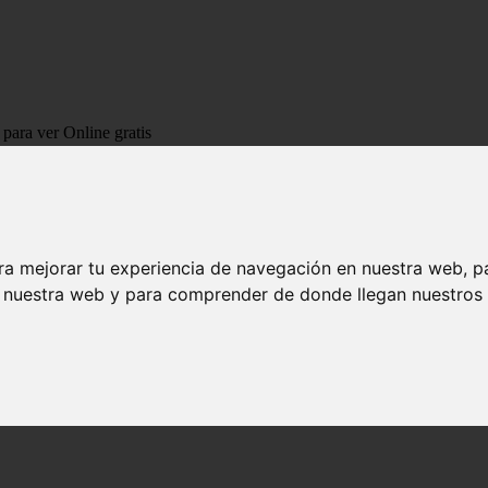
para ver Online gratis
harlie Chan para ver Online gratis
autor
Earl Derr Biggers
para una serie de
novelas de misterio
, que poc
ra mejorar tu experiencia de navegación en nuestra web, p
n nuestra web y para comprender de donde llegan nuestros v