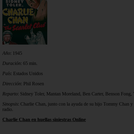
Año
: 1945
Duración
: 65 min.
País
: Estados Unidos
Dirección
: Phil Rosen
Reparto
: Sidney Toler, Mantan Moreland, Ben Carter, Benson Fong, V
Sinopsis
: Charlie Chan, junto con la ayuda de su hijo Tommy Chan y l
radio.
Charlie Chan en huellas siniestras Online