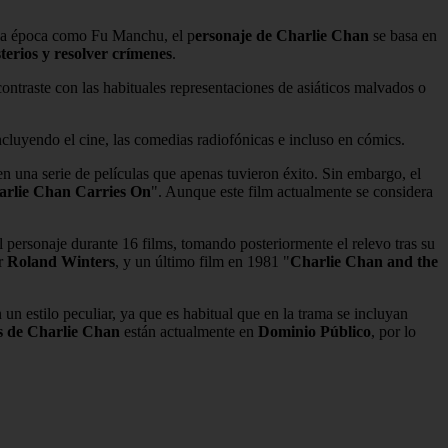
e la época como Fu Manchu, el p
ersonaje de Charlie Chan
se basa en
sterios y resolver crímenes
.
contraste con las habituales representaciones de asiáticos malvados o
cluyendo el cine, las comedias radiofónicas e incluso en cómics.
 una serie de películas que apenas tuvieron éxito. Sin embargo, el
arlie Chan Carries On
". Aunque este film actualmente se considera
l personaje durante 16 films, tomando posteriormente el relevo tras su
or
Roland Winters
, y un último film en 1981 "
Charlie Chan and the
un estilo peculiar, ya que es habitual que en la trama se incluyan
as de Charlie Chan
están actualmente en
Dominio Público
, por lo