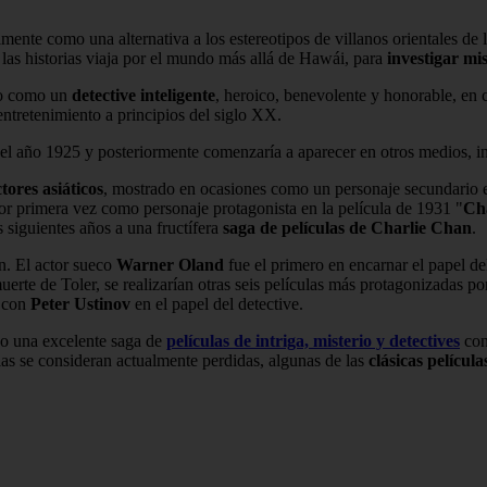
mente como una alternativa a los estereotipos de villanos orientales d
las historias viaja por el mundo más allá de Hawái, para
investigar mi
do como un
detective inteligente
, heroico, benevolente y honorable, en 
retenimiento a principios del siglo XX.
el año 1925 y posteriormente comenzaría a aparecer en otros medios, in
tores asiáticos
, mostrado en ocasiones como un personaje secundario en
or primera vez como personaje protagonista en la película de 1931 "
Ch
 siguientes años a una fructífera
saga de películas de Charlie Chan
.
n. El actor sueco
Warner Oland
fue el primero en encarnar el papel de
muerte de Toler, se realizarían otras seis películas más protagonizadas p
, con
Peter Ustinov
en el papel del detective.
po una excelente saga de
películas de intriga, misterio y detectives
con 
ulas se consideran actualmente perdidas, algunas de las
clásicas películ