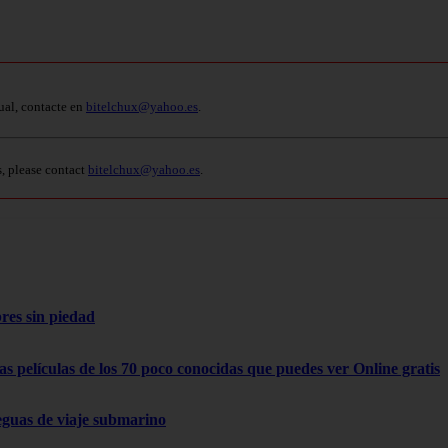
ual, contacte en
bitelchux@yahoo.es
.
s, please contact
bitelchux@yahoo.es
.
res sin piedad
as películas de los 70 poco conocidas que puedes ver Online gratis
eguas de viaje submarino