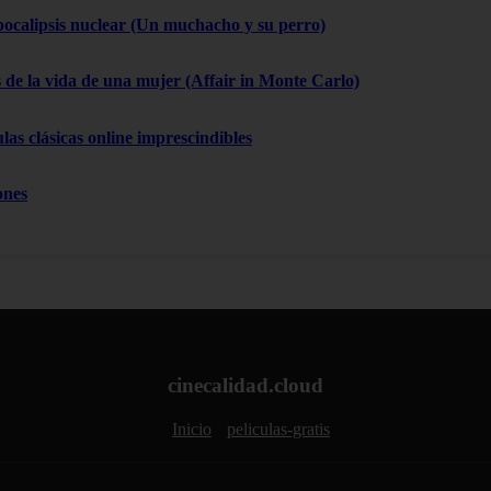
pocalipsis nuclear (Un muchacho y su perro)
 de la vida de una mujer (Affair in Monte Carlo)
las clásicas online imprescindibles
ones
cinecalidad.cloud
Inicio
peliculas-gratis