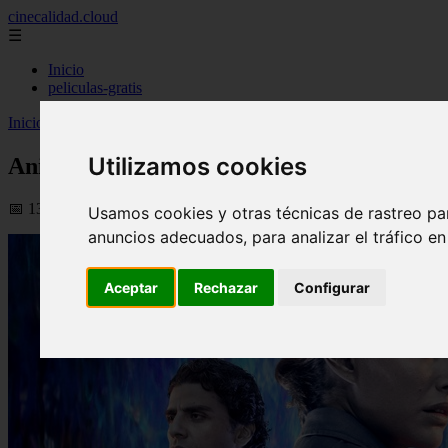
cinecalidad.cloud
☰
Inicio
peliculas-gratis
Inicio
>
finalexplicadolat
>
Aniquilación ᐉ Final Explicado
Utilizamos cookies
Aniquilación ᐉ Final Explicado
📅 13/02/2026
Usamos cookies y otras técnicas de rastreo pa
anuncios adecuados, para analizar el tráfico e
Aceptar
Rechazar
Configurar