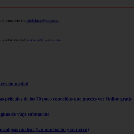
ual, contacte en
bitelchux@yahoo.es
.
s, please contact
bitelchux@yahoo.es
.
res sin piedad
as películas de los 70 poco conocidas que puedes ver Online gratis
eguas de viaje submarino
pocalipsis nuclear (Un muchacho y su perro)