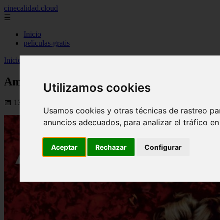
cinecalidad.cloud
☰
Inicio
peliculas-gratis
Inicio
>
finalexplicadolat
>
American Beauty ᐉ Final Explicado
American Beauty ᐉ Final Explicado
Utilizamos cookies
📅 13/02/2026
Usamos cookies y otras técnicas de rastreo pa
anuncios adecuados, para analizar el tráfico e
Aceptar
Rechazar
Configurar