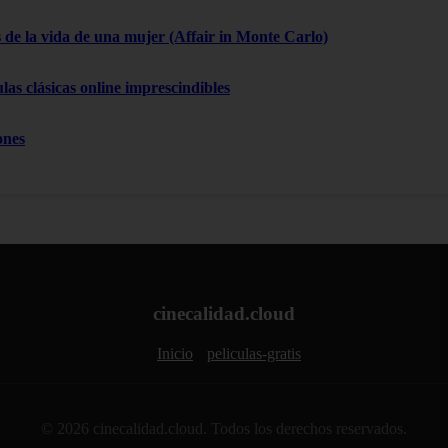
 de la vida de una mujer (Affair in Monte Carlo)
las clásicas online imprescindibles
ones
cinecalidad.cloud
Inicio
peliculas-gratis
© 2026 cinecalidad.cloud. Todos los derechos reservados.