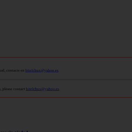
ual, contacte en
bitelchux@yahoo.es
.
s, please contact
bitelchux@yahoo.es
.