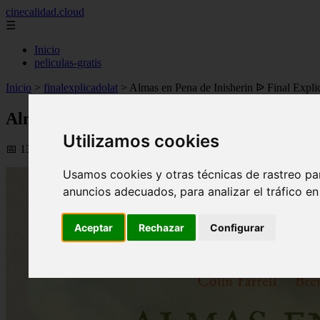
cinecalidad.cloud
☰
Inicio
peliculas-gratis
Inicio
>
finalexplicadolat
>
Almas en Pena de Inisherin ᐉ Final Expli
Almas en Pena de Inisherin ᐉ Final Expli
Utilizamos cookies
📅 13/02/2026
Usamos cookies y otras técnicas de rastreo pa
anuncios adecuados, para analizar el tráfico e
Aceptar
Rechazar
Configurar