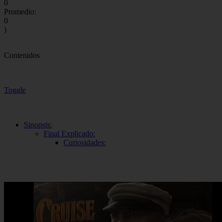
0
Promedio:
0
)
Contenidos
Toggle
Sinopsis:
Final Explicado:
Curiosidades: