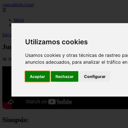
cinecalidad.cloud
☰
Inicio
peliculas-gratis
Inicio
>
arroz
>
Jungle Cruise (2026) - Aunque es una producción de Di
Utilizamos cookies
Jungle Cruise (2026) - Aunque es una produ
Usamos cookies y otras técnicas de rastreo pa
📅 10/09/2025
anuncios adecuados, para analizar el tráfico e
Aceptar
Rechazar
Configurar
Sinopsis: