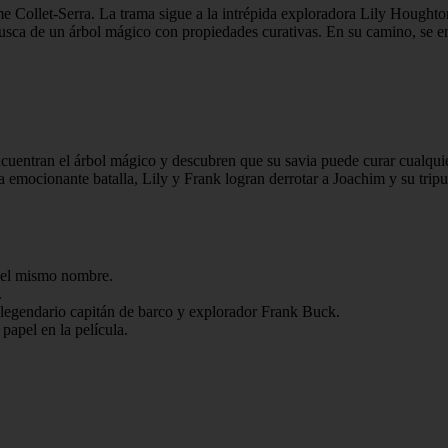
ume Collet-Serra. La trama sigue a la intrépida exploradora Lily Hough
ca de un árbol mágico con propiedades curativas. En su camino, se enfr
cuentran el árbol mágico y descubren que su savia puede curar cualqui
a emocionante batalla, Lily y Frank logran derrotar a Joachim y su trip
a el mismo nombre.
.
 legendario capitán de barco y explorador Frank Buck.
papel en la película.