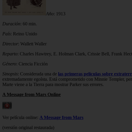
Año
: 1913
Duración
: 60 min.
País
: Reino Unido
Director
: Wallett Waller
Reparto
: Charles Hawtrey, E. Holman Clark, Crissie Bell, Frank Hec
Género
: Ciencia Ficción
Sinopsis
: Considerada una de
las primeras películas sobre extraterr
extremadamente egoísta. Está comprometido con Minnie Templer, pero 
Marte viene a la Tierra para mostrar Parker sus errores.
A Message from Mars Online
Ver película online:
A Message from Mars
(versión original restaurada)