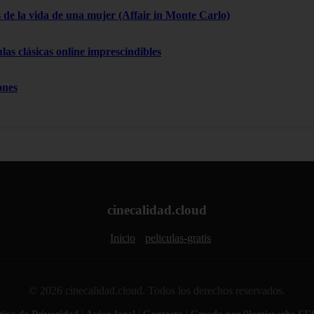
 de la vida de una mujer (Affair in Monte Carlo)
las clásicas online imprescindibles
ones
cinecalidad.cloud
Inicio
peliculas-gratis
© 2026 cinecalidad.cloud. Todos los derechos reservados.