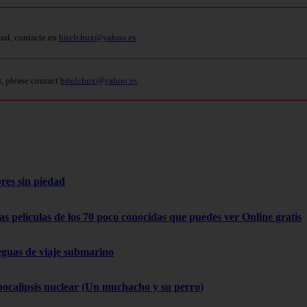
ual, contacte en
bitelchux@yahoo.es
.
s, please contact
bitelchux@yahoo.es
.
res sin piedad
as películas de los 70 poco conocidas que puedes ver Online gratis
eguas de viaje submarino
pocalipsis nuclear (Un muchacho y su perro)