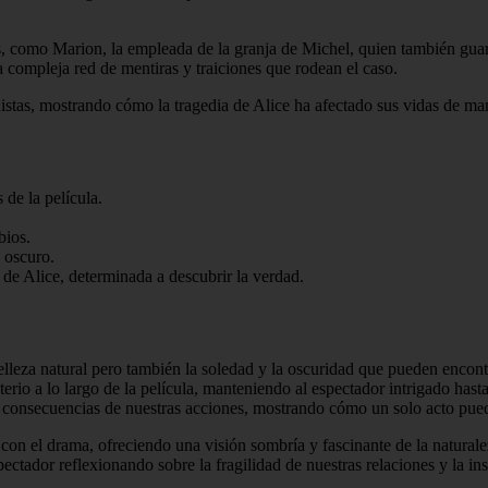
, como Marion, la empleada de la granja de Michel, quien también guard
a compleja red de mentiras y traiciones que rodean el caso.
nistas, mostrando cómo la tragedia de Alice ha afectado sus vidas de ma
de la película.
bios.
 oscuro.
 de Alice, determinada a descubrir la verdad.
elleza natural pero también la soledad y la oscuridad que pueden encontr
io a lo largo de la película, manteniendo al espectador intrigado hasta 
las consecuencias de nuestras acciones, mostrando cómo un solo acto p
r con el drama, ofreciendo una visión sombría y fascinante de la natura
pectador reflexionando sobre la fragilidad de nuestras relaciones y la 