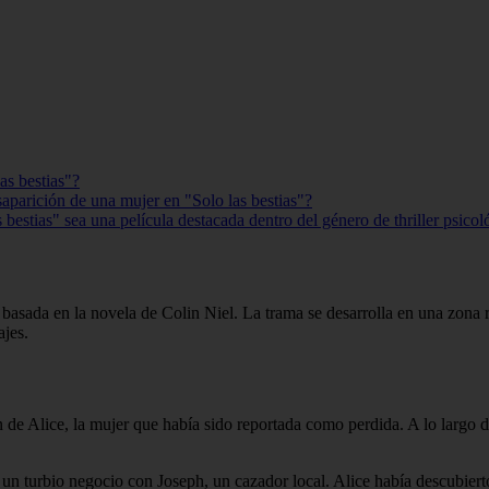
as bestias"?
saparición de una mujer en "Solo las bestias"?
bestias" sea una película destacada dentro del género de thriller psicol
, basada en la novela de Colin Niel. La trama se desarrolla en una zona
ajes.
n de Alice, la mujer que había sido reportada como perdida. A lo largo de
un turbio negocio con Joseph, un cazador local. Alice había descubierto