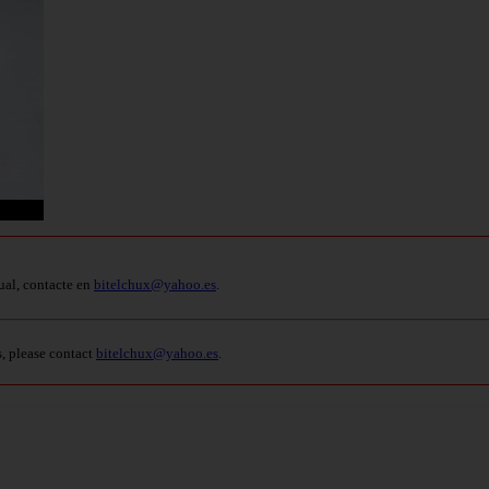
ual, contacte en
bitelchux@yahoo.es
.
s, please contact
bitelchux@yahoo.es
.