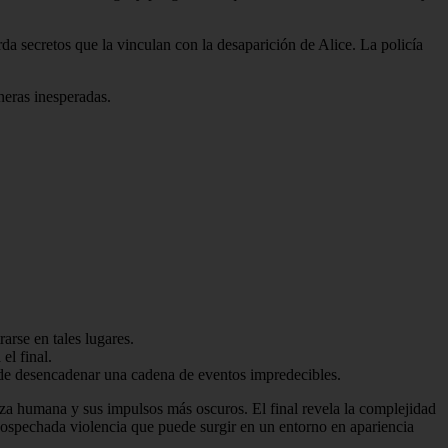
a secretos que la vinculan con la desaparición de Alice. La policía
neras inesperadas.
arse en tales lugares.
el final.
uede desencadenar una cadena de eventos impredecibles.
leza humana y sus impulsos más oscuros. El final revela la complejidad
insospechada violencia que puede surgir en un entorno en apariencia