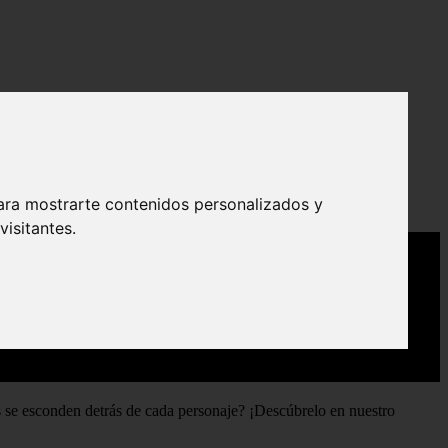
ara mostrarte contenidos personalizados y
isitantes.
s se esconden detrás de cada personaje? ¡Descúbrelo en nuestro