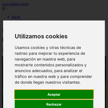
cinecalidad.cloud
☰
Inicio
peliculas-gratis
Inicio
>
finalexplicadolat
>
Final De Juego Limpio Explicado
Utilizamos cookies
Final De Juego Limpio Explicado
Usamos cookies y otras técnicas de
📅 13/02/2026
rastreo para mejorar tu experiencia de
navegación en nuestra web, para
mostrarte contenidos personalizados y
anuncios adecuados, para analizar el
tráfico en nuestra web y para comprender
de donde llegan nuestros visitantes.
Aceptar
Rechazar