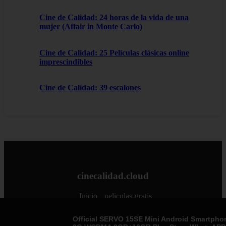
Cine de Calidad: 24 horas de la vida de una
mujer (Affair in Monte Carlo)
Cine de Calidad: 25 Películas clásicas online
imprescindibles
Cine de Calidad: 39 escalones
cinecalidad.cloud
Inicio
peliculas-gratis
Official SERVO 15SE Mini Android Smartpho