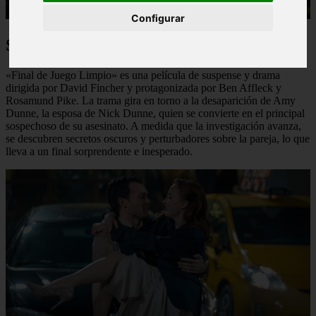
Configurar
Sinopsis de la Película:
«Final de Juego Limpio» es una película de suspense y drama
dirigida por David Fincher y protagonizada por Ben Affleck y
Rosamund Pike. La trama gira en torno a la desaparición de Amy
Dunne, la esposa de Nick Dunne, quien se convierte en el principal
sospechoso de su asesinato. A medida que la investigación avanza,
se descubren secretos oscuros y perturbadores sobre la pareja, lo que
lleva a un final sorprendente e inesperado.