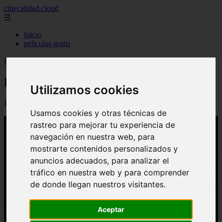
cinecalidad.cloud
☰
Inicio
peliculas-gratis
Inicio
>
finalexplicadolat
>
El Maquinista (2026) ᐉ Final Explicado
El Maquinista (2026) ᐉ Final Explicado
Utilizamos cookies
📅 13/02/2026
Usamos cookies y otras técnicas de
rastreo para mejorar tu experiencia de
navegación en nuestra web, para
mostrarte contenidos personalizados y
anuncios adecuados, para analizar el
tráfico en nuestra web y para comprender
de donde llegan nuestros visitantes.
Aceptar