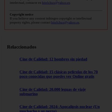
intelectual, contacte en
bitelchux@yahoo.es
.
Copyright notice
If you believe any content infringes copyright or intellectual
property rights, please contact
bitelchux@yahoo.es
.
Relaccionados
Cine de Calidad: 12 hombres sin piedad
Cine de Calidad: 15 clásicas películas de los 70
poco conocidas que puedes ver Online gratis
Cine de Calidad: 20.000 leguas de viaje
submarino
Cine de Calidad: 2024: Apocalipsis nuclear (Un
muchacho y su perro)