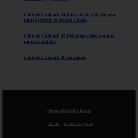
Cine de Calidad: 24 horas de la vida de una
mujer (Affair in Monte Carlo)
Cine de Calidad: 25 Películas clásicas online
imprescindibles
Cine de Calidad: 39 escalones
cinecalidad.cloud
Inicio
peliculas-gratis