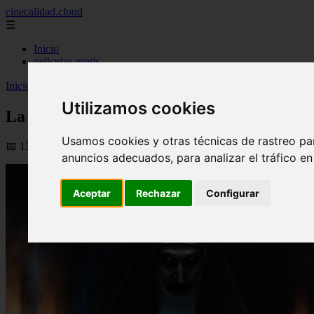
cinecalidad.cloud
☰
Inicio
peliculas-gratis
Inicio
>
finalexplicadolat
>
La Monja 2 ᐉ Final Explicado
Utilizamos cookies
La Monja 2 ᐉ Final Explicado
Usamos cookies y otras técnicas de rastreo pa
📅 13/02/2026
anuncios adecuados, para analizar el tráfico e
Aceptar
Rechazar
Configurar