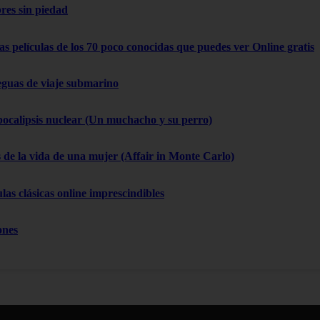
res sin piedad
as películas de los 70 poco conocidas que puedes ver Online gratis
eguas de viaje submarino
pocalipsis nuclear (Un muchacho y su perro)
 de la vida de una mujer (Affair in Monte Carlo)
las clásicas online imprescindibles
ones