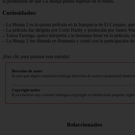
la posibilidad de que La Monja pueda regresar en el futuro.
Curiosidades:
– La Monja 2 es la quinta película en la franquicia de El Conjuro, qu
– La película fue dirigida por Corin Hardy y producida por James Wan,
– Taissa Farmiga, quien interpreta a la hermana Irene en la película, 
– La Monja 2 fue filmada en Rumania y contó con la participación de
¡Haz clic para puntuar esta entrada!
Derechos de autor
Si cree que algún contenido infringe derechos de autor o propiedad intelect
Copyright notice
If you believe any content infringes copyright or intellectual property right
Relaccionados