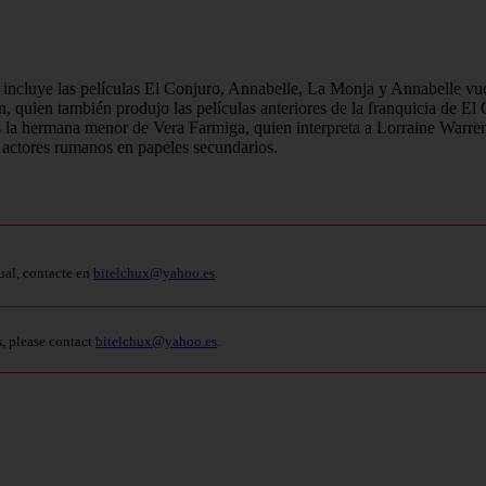
e incluye las películas El Conjuro, Annabelle, La Monja y Annabelle vue
 quien también produjo las películas anteriores de la franquicia de El
es la hermana menor de Vera Farmiga, quien interpreta a Lorraine Warren
 actores rumanos en papeles secundarios.
ual, contacte en
bitelchux@yahoo.es
.
s, please contact
bitelchux@yahoo.es
.