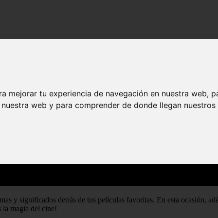
ra mejorar tu experiencia de navegación en nuestra web, p
n nuestra web y para comprender de donde llegan nuestros v
as y significados detrás de tus películas favoritas. En esta ocasión, a
 la magia del cine!