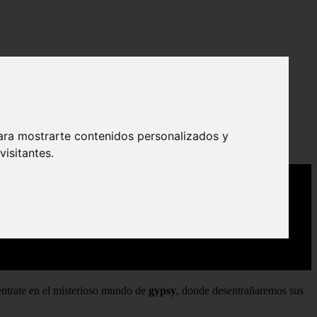
ara mostrarte contenidos personalizados y
isitantes.
déntrate en el misterioso mundo de
gypsy
, donde desentrañaremos sus