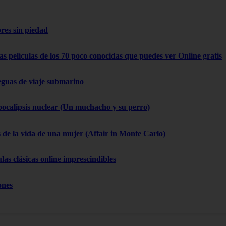
res sin piedad
as películas de los 70 poco conocidas que puedes ver Online gratis
eguas de viaje submarino
pocalipsis nuclear (Un muchacho y su perro)
 de la vida de una mujer (Affair in Monte Carlo)
las clásicas online imprescindibles
ones