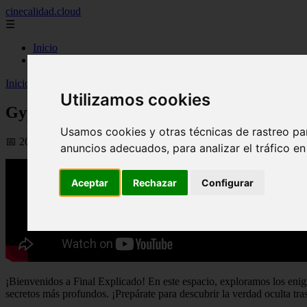
cinecalidad.cloud
☰
Inicio
peliculas-gratis
Inicio
>
arroz
>
Gypsy - Final Explicado
Utilizamos cookies
Gypsy - Final Explicado
Usamos cookies y otras técnicas de rastreo pa
📅 20/08/2025
anuncios adecuados, para analizar el tráfico e
Aceptar
Rechazar
Configurar
¡Bienvenidos a Final Explicado! En este espacio, exploramos los enigm
secretos más profundos. ¡Prepárate para descubrir la verdad oculta tras