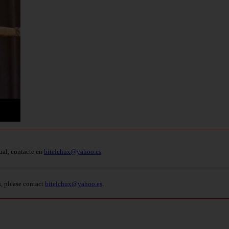
ual, contacte en
bitelchux@yahoo.es
.
s, please contact
bitelchux@yahoo.es
.