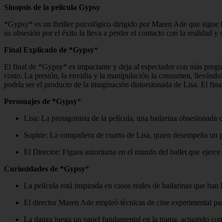
Sinopsis de la película Gypsy
*Gypsy* es un thriller psicológico dirigido por Maren Ade que sigue la
su obsesión por el éxito la lleva a perder el contacto con la realidad
Final Explicado de *Gypsy
*
El final de *Gypsy* es impactante y deja al espectador con más pregun
costo. La presión, la envidia y la manipulación la consumen, llevándol
podría ser el producto de la imaginación distorsionada de Lisa. El final
Personajes de *Gypsy
*
Lisa: La protagonista de la película, una bailarina obsesionada c
Sophie: La compañera de cuarto de Lisa, quien desempeña un pa
El Director: Figura autoritaria en el mundo del ballet que ejerc
Curiosidades de *Gypsy
*
La película está inspirada en casos reales de bailarinas que han
El director Maren Ade empleó técnicas de cine experimental par
La danza juega un papel fundamental en la trama, actuando como