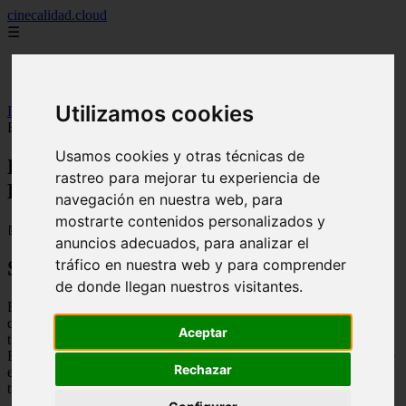
cinecalidad.cloud
☰
Inicio
peliculas-gratis
Utilizamos cookies
Inicio
>
finalexplicadolat
>
Beverly Hills Cop (2026) ᐉ Final
Explicado
Usamos cookies y otras técnicas de
Beverly Hills Cop (2026) ᐉ Final
rastreo para mejorar tu experiencia de
Explicado
navegación en nuestra web, para
mostrarte contenidos personalizados y
📅 13/02/2026
anuncios adecuados, para analizar el
tráfico en nuestra web y para comprender
Sinopsis
de donde llegan nuestros visitantes.
Beverly Hills Cop es una película de acción y comedia de 1984
dirigida por Martin Brest y protagonizada por Eddie Murphy. La
Aceptar
trama sigue al detective de Detroit, Axel Foley, quien viaja a
Beverly Hills para investigar el asesinato de su mejor amigo. Allí, se
Rechazar
encuentra con la resistencia de la policía local y se ve obligado a
trabajar de incógnito para resolver el caso.