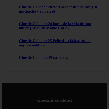
Cine de Calidad: 2024: Apocalipsis nuclear (Un
muchacho y su perro)
Cine de Calidad: 24 horas de la vida de una
mujer (Affair in Monte Carlo)
Cine de Calidad: 25 Películas clásicas online
imprescindibles
Cine de Calidad: 39 escalones
cinecalidad.cloud