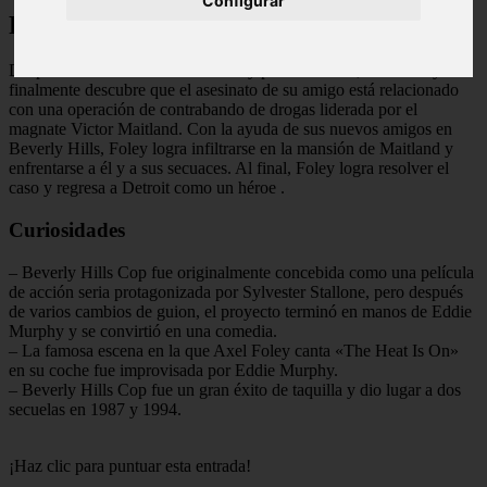
Configurar
Final Explicado
Después de una serie de aventuras y persecuciones, Axel Foley
finalmente descubre que el asesinato de su amigo está relacionado
con una operación de contrabando de drogas liderada por el
magnate Victor Maitland. Con la ayuda de sus nuevos amigos en
Beverly Hills, Foley logra infiltrarse en la mansión de Maitland y
enfrentarse a él y a sus secuaces. Al final, Foley logra resolver el
caso y regresa a Detroit como un héroe
.
Curiosidades
– Beverly Hills Cop fue originalmente concebida como una película
de acción seria protagonizada por Sylvester Stallone, pero después
de varios cambios de guion, el proyecto terminó en manos de Eddie
Murphy y se convirtió en una comedia.
– La famosa escena en la que Axel Foley canta «The Heat Is On»
en su coche fue improvisada por Eddie Murphy.
– Beverly Hills Cop fue un gran éxito de taquilla y dio lugar a dos
secuelas en 1987 y 1994.
¡Haz clic para puntuar esta entrada!