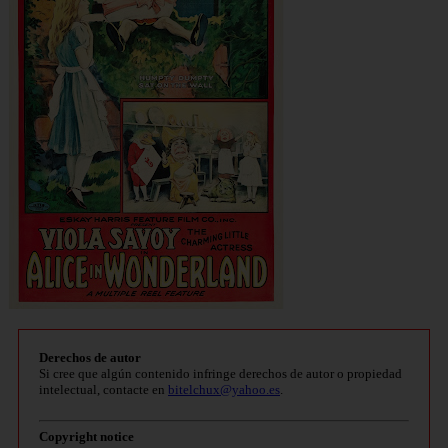
Derechos de autor
Si cree que algún contenido infringe derechos de autor o propiedad
intelectual, contacte en
bitelchux@yahoo.es
.
Copyright notice