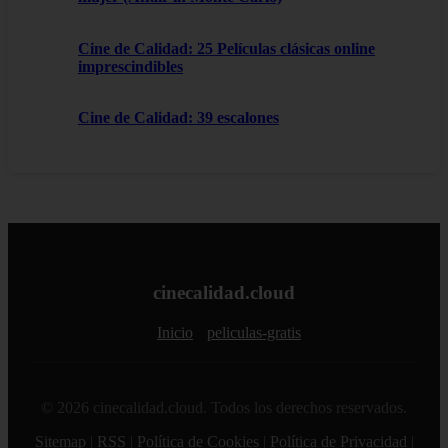
Cine de Calidad: 25 Películas clásicas online
imprescindibles
Cine de Calidad: 39 escalones
cinecalidad.cloud
Inicio
peliculas-gratis
© 2026 cinecalidad.cloud. Todos los derechos reservados.
Sitemap
|
RSS
|
Política de Cookies
|
Política de Privacidad
|