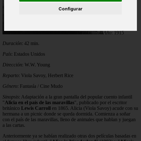
Configurar
Año
: 1915
Duración
: 42 min.
País
: Estados Unidos
Dirección
: W.W. Young
Reparto
: Viola Savoy, Herbert Rice
Género
: Fantasía / Cine Mudo
Sinopsis
: Adaptación a la gran pantalla del popular cuento infantil
"
Alicia en el país de las maravillas
", publicado por el escritor
británico
Lewis Carroll
en 1865. Alicia (Viola Savoy) acude con su
hermana a un picnic donde se queda dormida. Comienza a soñar
con el país de las maravillas, lleno de animales que hablan y juegan
a las cartas.
Anteriormente ya se habían realizado otras dos películas basadas en