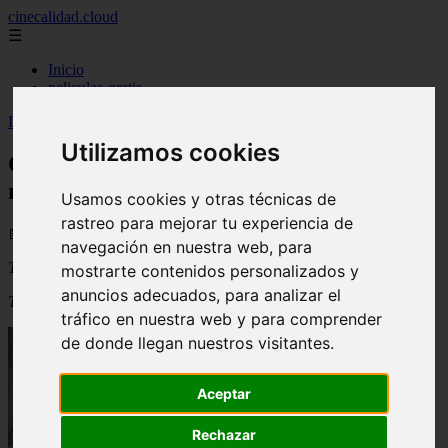
cinecalidad.cloud
☰
Inicio
peliculas-gratis
Inicio
>
arroz
>
Cine de Calidad: Alicia en el país de las maravillas
Utilizamos cookies
Cine de Calidad: Alicia en el país de las
maravillas
Usamos cookies y otras técnicas de
rastreo para mejorar tu experiencia de
📅 04/09/2025
navegación en nuestra web, para
Título original
:
Alice in Wonderland
mostrarte contenidos personalizados y
anuncios adecuados, para analizar el
Título en español
:
Alicia en el país de las maravillas
tráfico en nuestra web y para comprender
de donde llegan nuestros visitantes.
Aceptar
Rechazar