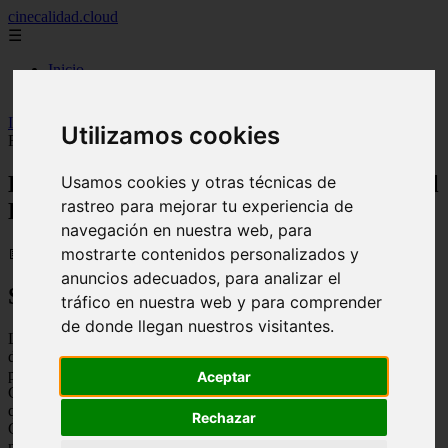
cinecalidad.cloud
☰
Inicio
peliculas-gratis
Inicio
>
finalexplicadolat
>
La lengua de las mariposas (2026) ᐉ
Utilizamos cookies
Final Explicado
La lengua de las mariposas (2026) ᐉ Final
Usamos cookies y otras técnicas de
rastreo para mejorar tu experiencia de
Explicado
navegación en nuestra web, para
mostrarte contenidos personalizados y
📅 13/02/2026
anuncios adecuados, para analizar el
Sinopsis
tráfico en nuestra web y para comprender
de donde llegan nuestros visitantes.
La lengua de las mariposas es una película española de 1999
dirigida por José Luis Cuerda. La historia se desarrolla en un
pequeño pueblo de Galicia en 1936, justo antes del estallido de la
Aceptar
Guerra Civil española. El protagonista es un niño llamado Moncho,
que comienza a asistir a la escuela y a aprender de su maestro, Don
Rechazar
Gregorio, quien le enseña a amar la naturaleza y a pensar por sí
mismo. A medida que la tensión política aumenta en el pueblo,