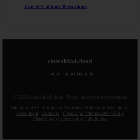
Cine de Calidad: 39 escalones
cinecalidad.cloud
Inicio
peliculas-gratis
© 2026 cinecalidad.cloud. Todos los derechos reservados.
Sitemap
|
RSS
|
Política de Cookies
|
Política de Privacidad
|
Aviso legal
|
Contacto
|
Creado por 0lemiswebs SEO y
Diseño web
|
Libro sobre Cabañuelas