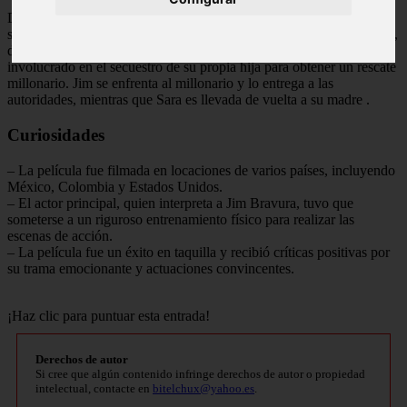
Después de una intensa búsqueda y enfrentamientos con los
secuestradores, Jim logra encontrar a Sara y rescatarla. Sin embargo,
descubre que el millonario que lo contrató en realidad estaba
involucrado en el secuestro de su propia hija para obtener un rescate
millonario. Jim se enfrenta al millonario y lo entrega a las
autoridades, mientras que Sara es llevada de vuelta a su madre
.
Curiosidades
– La película fue filmada en locaciones de varios países, incluyendo
México, Colombia y Estados Unidos.
– El actor principal, quien interpreta a Jim Bravura, tuvo que
someterse a un riguroso entrenamiento físico para realizar las
escenas de acción.
– La película fue un éxito en taquilla y recibió críticas positivas por
su trama emocionante y actuaciones convincentes.
¡Haz clic para puntuar esta entrada!
Derechos de autor
Si cree que algún contenido infringe derechos de autor o propiedad
intelectual, contacte en
bitelchux@yahoo.es
.