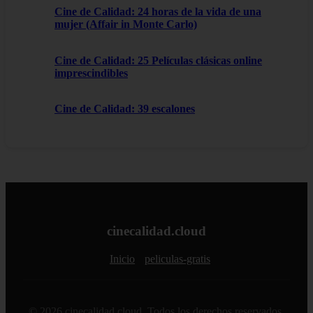
Cine de Calidad: 24 horas de la vida de una
mujer (Affair in Monte Carlo)
Cine de Calidad: 25 Películas clásicas online
imprescindibles
Cine de Calidad: 39 escalones
cinecalidad.cloud
Inicio
peliculas-gratis
© 2026 cinecalidad.cloud. Todos los derechos reservados.