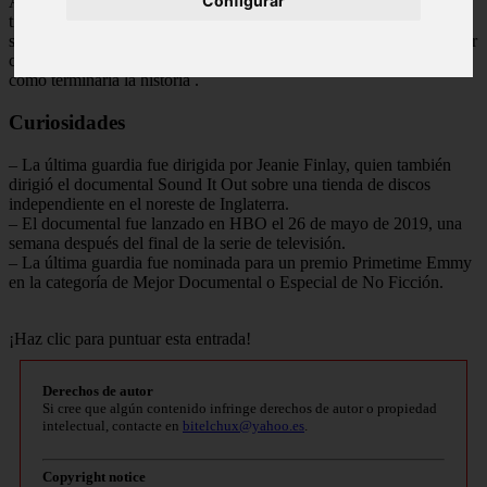
Configurar
A diferencia de la trama de Juego de Tronos, La última guardia no
tiene un final en sí mismo. En cambio, el documental muestra cómo
se creó el final de la serie de televisión. Los espectadores pueden ver
cómo se filmaron las escenas finales y cómo se tomó la decisión de
cómo terminaría la historia
.
Curiosidades
– La última guardia fue dirigida por Jeanie Finlay, quien también
dirigió el documental Sound It Out sobre una tienda de discos
independiente en el noreste de Inglaterra.
– El documental fue lanzado en HBO el 26 de mayo de 2019, una
semana después del final de la serie de televisión.
– La última guardia fue nominada para un premio Primetime Emmy
en la categoría de Mejor Documental o Especial de No Ficción.
¡Haz clic para puntuar esta entrada!
Derechos de autor
Si cree que algún contenido infringe derechos de autor o propiedad
intelectual, contacte en
bitelchux@yahoo.es
.
Copyright notice