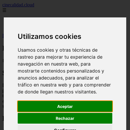
cinecalidad.cloud
☰
Inicio
peliculas-gratis
Utilizamos cookies
Inicio
>
finalexplicadolat
>
La última guardia ᐉ Final Explicado
La última guardia ᐉ Final Explicado
Usamos cookies y otras técnicas de
rastreo para mejorar tu experiencia de
📅 13/02/2026
navegación en nuestra web, para
mostrarte contenidos personalizados y
Sinopsis
anuncios adecuados, para analizar el
tráfico en nuestra web y para comprender
La última guardia es un documental que sigue el proceso de
producción de la octava y última temporada de la exitosa serie de
de donde llegan nuestros visitantes.
televisión Juego de Tronos. El documental muestra el trabajo de los
actores, el equipo de producción y los creadores de la serie mientras
se preparan para el gran final.
Aceptar
Final Explicado
Rechazar