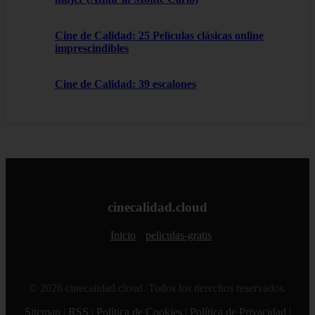
Cine de Calidad: 25 Películas clásicas online
imprescindibles
Cine de Calidad: 39 escalones
cinecalidad.cloud
Inicio
peliculas-gratis
© 2026 cinecalidad.cloud. Todos los derechos reservados.
Sitemap
|
RSS
|
Política de Cookies
|
Política de Privacidad
|