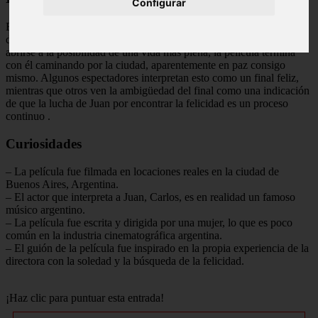
Configurar
El final de «Yo soy el solitario» es abierto a interpretación. Después
de una serie de eventos que llevan a Juan a enfrentar sus miedos y
abrirse a la posibilidad de una vida más plena, la película termina
con él caminando por la ciudad, aparentemente en paz consigo
mismo. Algunos espectadores interpretan esto como un final feliz,
mientras que otros ven la ambigüedad del final como una indicación
de que la lucha de Juan por encontrar la felicidad es un proceso
continuo
.
Curiosidades
– La película fue filmada en locaciones reales en la ciudad de
Buenos Aires, Argentina.
– El actor que interpreta a Juan, Carlos, es en realidad un famoso
músico argentino.
– La película fue escrita y dirigida por una mujer, lo que es poco
común en la industria cinematográfica argentina.
– El guión de la película fue inspirado en la propia experiencia de la
directora con la soledad y la búsqueda de la felicidad.
¡Haz clic para puntuar esta entrada!