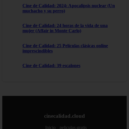
Cine de Calidad: 2024: Apocalipsis nuclear (Un
muchacho y su perro)
Cine de Calidad: 24 horas de la vida de una
mujer (Affair in Monte Carlo)
Cine de Calidad: 25 Películas clásicas online
imprescindibles
Cine de Calidad: 39 escalones
cinecalidad.cloud
Inicio
peliculas-gratis