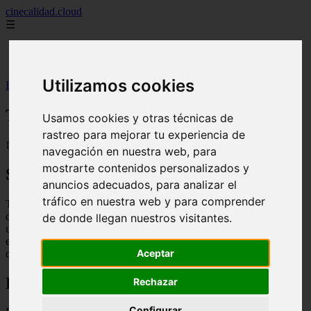
cinecalidad.cloud
☰
Inicio
peliculas-gratis
Utilizamos cookies
Inicio
>
finalexplicadolat
>
Tormenta ᐉ Final Explicado
Tormenta ᐉ Final Explicado
Usamos cookies y otras técnicas de
rastreo para mejorar tu experiencia de
📅 13/02/2026
navegación en nuestra web, para
mostrarte contenidos personalizados y
Sinopsis
anuncios adecuados, para analizar el
tráfico en nuestra web y para comprender
Tormenta es una película de acción y aventuras que sigue la historia
de un grupo de cazadores de tormentas que se adentran en el ojo de
de donde llegan nuestros visitantes.
un huracán para recolectar datos y prevenir futuras catástrofes. Sin
embargo, durante su misión, descubren que hay algo más peligroso
Aceptar
que la tormenta en sí misma.
Final Explicado
Rechazar
Configurar