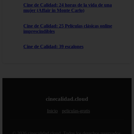
Cine de Calidad: 24 horas de la vida de una
mujer (Affair in Monte Carlo)
Cine de Calidad: 25 Películas clásicas online
imprescindibles
Cine de Calidad: 39 escalones
cinecalidad.cloud
Inicio
peliculas-gratis
© 2026 cinecalidad.cloud. Todos los derechos reservados.