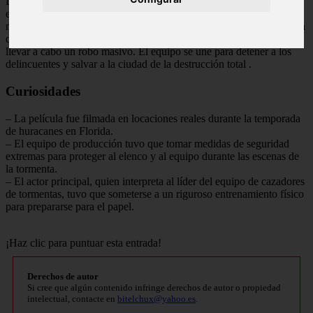
Después de enfrentarse a múltiples peligros dentro del huracán, el
equipo de cazadores de tormentas logra recolectar los datos
necesarios para prevenir futuras catástrofes. Sin embargo, descubren
que un grupo de delincuentes ha aprovechado la tormenta para
llevar a cabo un robo masivo. El equipo se une para detener a los
delincuentes y salvar a la ciudad de la destrucción total
.
Curiosidades
– La película fue filmada en locaciones reales durante la temporada
de huracanes en Florida.
– El equipo de producción tuvo que tomar medidas de seguridad
extremas para proteger al elenco y al equipo durante las escenas de
la tormenta.
– El actor principal, quien interpreta al líder del equipo de cazadores
de tormentas, tuvo que someterse a un riguroso entrenamiento físico
para prepararse para el papel.
¡Haz clic para puntuar esta entrada!
Derechos de autor
Si cree que algún contenido infringe derechos de autor o propiedad
intelectual, contacte en
bitelchux@yahoo.es
.