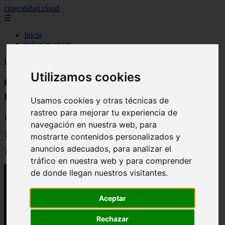
cinecalidad.cloud
☰
Inicio
peliculas-gratis
Inicio
>
arroz
>
Cine de Calidad: Charlie Chan en La trampa
Utilizamos cookies
Cine de Calidad: Charlie Chan en La
trampa
Usamos cookies y otras técnicas de
rastreo para mejorar tu experiencia de
📅 19/08/2025
navegación en nuestra web, para
Título original
:
Charlie Chan in The Trap
mostrarte contenidos personalizados y
anuncios adecuados, para analizar el
Título en español
:
Charlie Chan en La trampa
tráfico en nuestra web y para comprender
de donde llegan nuestros visitantes.
Aceptar
Rechazar