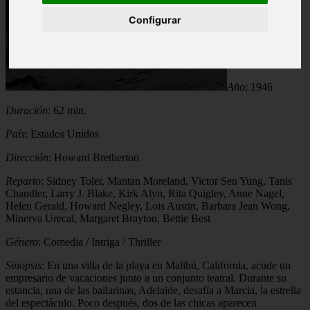
Configurar
Año
: 1946
Duración
: 62 min.
País
: Estados Unidos
Dirección
: Howard Bretherton
Reparto
: Sidney Toler, Mantan Moreland, Victor Sen Yung, Tanis
Chandler, Larry J. Blake, Kirk Alyn, Rita Quigley, Anne Nagel,
Helen Gerald, Howard Negley, Lois Austin, Barbara Jean Wong,
Minerva Urecal, Margaret Brayton, Bettie Best
Género
: Comedia / Intriga / Thriller
Sinopsis
: En una villa de la playa en Malibú, California, acude un
empresario de vacaciones junto a un conjunto teatral. Durante su
estancia, una de las bailarinas, Adelaide, desafía a Marcia, la estrella
del espectáculo. Poco después, dos de las chicas aparecen