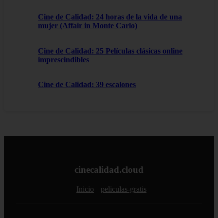
Cine de Calidad: 24 horas de la vida de una
mujer (Affair in Monte Carlo)
Cine de Calidad: 25 Películas clásicas online
imprescindibles
Cine de Calidad: 39 escalones
cinecalidad.cloud
Inicio
peliculas-gratis