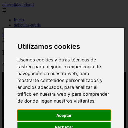
cinecalidad.cloud
☰
Inicio
peliculas-gratis
Inicio
>
finalexplicadolat
>
En la Casa de al Lado ᐉ Final
Explicado
Utilizamos cookies
En la Casa de al Lado ᐉ Final Explicado
Usamos cookies y otras técnicas de
📅 13/02/2026
rastreo para mejorar tu experiencia de
navegación en nuestra web, para
mostrarte contenidos personalizados y
anuncios adecuados, para analizar el
tráfico en nuestra web y para comprender
de donde llegan nuestros visitantes.
Aceptar
Rechazar