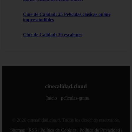
Cine de Calidad: 25 Películas clásicas online
imprescindibles
Cine de Calidad: 39 escalones
cinecalidad.cloud
Inicio
peliculas-gratis
© 2026 cinecalidad.cloud. Todos los derechos reservados.
Sitemap
|
RSS
|
Política de Cookies
|
Política de Privacidad
|