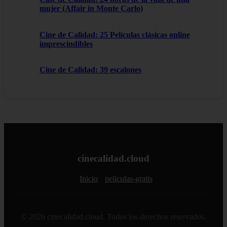
mujer (Affair in Monte Carlo)
Cine de Calidad: 25 Películas clásicas online
imprescindibles
Cine de Calidad: 39 escalones
cinecalidad.cloud
Inicio
peliculas-gratis
© 2026 cinecalidad.cloud. Todos los derechos reservados.