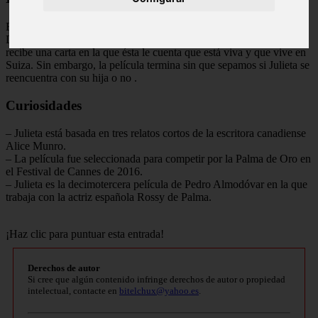
El final de Julieta es abierto y deja muchas preguntas sin respuesta.
Después de haber pasado años sin saber nada de su hija, Julieta
recibe una carta en la que ésta le cuenta que está viva y que vive en
Suiza. Sin embargo, la película termina sin que sepamos si Julieta se
reencuentra con su hija o no
.
Curiosidades
– Julieta está basada en tres relatos cortos de la escritora canadiense
Alice Munro.
– La película fue seleccionada para competir por la Palma de Oro en
el Festival de Cannes de 2016.
– Julieta es la decimotercera película de Pedro Almodóvar en la que
trabaja con la actriz española Rossy de Palma.
¡Haz clic para puntuar esta entrada!
Derechos de autor
Si cree que algún contenido infringe derechos de autor o propiedad
intelectual, contacte en
bitelchux@yahoo.es
.