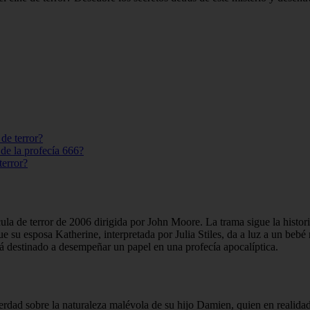
 de terror?
 de la profecía 666?
terror?
a de terror de 2006 dirigida por John Moore. La trama sigue la histor
 su esposa Katherine, interpretada por Julia Stiles, da a luz a un be
tá destinado a desempeñar un papel en una profecía apocalíptica.
erdad sobre la naturaleza malévola de su hijo Damien, quien en realidad