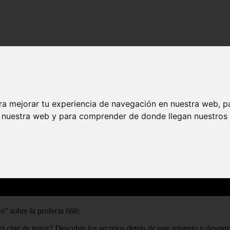
ra mejorar tu experiencia de navegación en nuestra web, p
n nuestra web y para comprender de donde llegan nuestros v
do" sobre la profecía 666:
cine de terror? Descubre los secretos detrás de este misterio y desentr