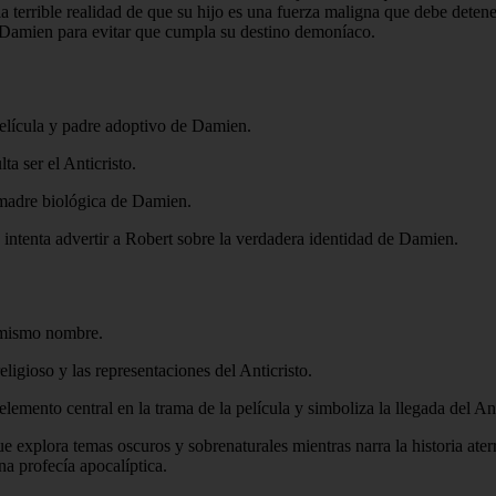
a terrible realidad de que su hijo es una fuerza maligna que debe deten
de Damien para evitar que cumpla su destino demoníaco.
 película y padre adoptivo de Damien.
ta ser el Anticristo.
 madre biológica de Damien.
 intenta advertir a Robert sobre la verdadera identidad de Damien.
l mismo nombre.
ligioso y las representaciones del Anticristo.
emento central en la trama de la película y simboliza la llegada del Ant
 explora temas oscuros y sobrenaturales mientras narra la historia aterra
na profecía apocalíptica.