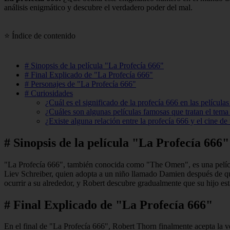
análisis enigmático y descubre el verdadero poder del mal.
⭐ Índice de contenido
# Sinopsis de la película "La Profecía 666"
# Final Explicado de "La Profecía 666"
# Personajes de "La Profecía 666"
# Curiosidades
¿Cuál es el significado de la profecía 666 en las películas
¿Cuáles son algunas películas famosas que tratan el tema
¿Existe alguna relación entre la profecía 666 y el cine de 
# Sinopsis de la película "La Profecía 666"
"La Profecía 666", también conocida como "The Omen", es una películ
Liev Schreiber, quien adopta a un niño llamado Damien después de que
ocurrir a su alrededor, y Robert descubre gradualmente que su hijo es
# Final Explicado de "La Profecía 666"
En el final de "La Profecía 666", Robert Thorn finalmente acepta la v