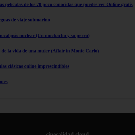
as películas de los 70 poco conocidas que puedes ver Online gratis
eguas de viaje submarino
pocalipsis nuclear (Un muchacho y su perro)
 de la vida de una mujer (Affair in Monte Carlo)
las clásicas online imprescindibles
ones
cinecalidad.cloud