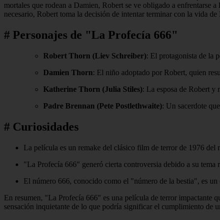
mortales que rodean a Damien, Robert se ve obligado a enfrentarse a l
necesario, Robert toma la decisión de intentar terminar con la vida 
# Personajes de "La Profecía 666"
Robert Thorn (Liev Schreiber)
: El protagonista de la
Damien Thorn
: El niño adoptado por Robert, quien resul
Katherine Thorn (Julia Stiles)
: La esposa de Robert y
Padre Brennan (Pete Postlethwaite)
: Un sacerdote que
# Curiosidades
La película es un remake del clásico film de terror de 1976 de
"La Profecía 666" generó cierta controversia debido a su tema re
El número 666, conocido como el "número de la bestia", es un el
En resumen, "La Profecía 666" es una película de terror impactante que
sensación inquietante de lo que podría significar el cumplimiento de u