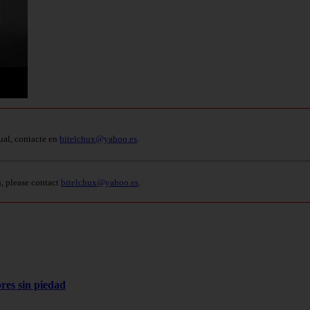
ual, contacte en
bitelchux@yahoo.es
.
s, please contact
bitelchux@yahoo.es
.
res sin piedad