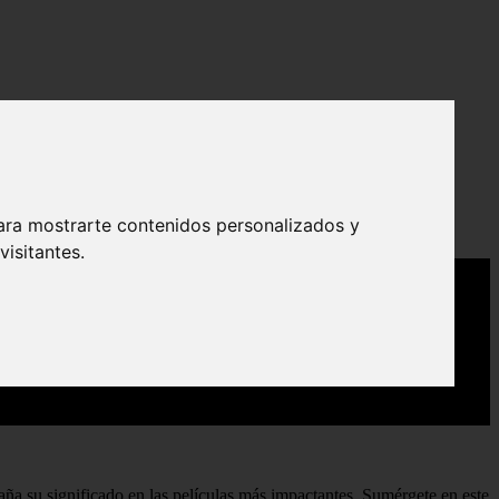
ara mostrarte contenidos personalizados y
isitantes.
aña su significado en las películas más impactantes. Sumérgete en este