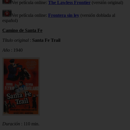
Ver película online:
The Lawless Frontier
(versión original)
Ver película online:
Frontera sin ley
(versión doblada al
español)
Camino de Santa Fe
Título original
:
Santa Fe Trail
Año
: 1940
Duración
: 110 min.