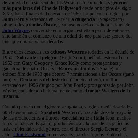
de variedad en este sentido, los Westerns fue uno de los
géneros
más populares del Cine de Hollywood
desde principios del siglo
XX y hasta finales de la década de 1960. La película dirigida por
John Ford
y estrenada en 1939 "
La diligencia
" (Stagecoach)
obtuvo
dos premios Óscar
, y supuso no solo el salto a la fama de
John Wayne
, convertido en una gran estrella a partir de entonces,
sino también el comienzo de una
edad de oro
para este género del
cine que duraría varias décadas.
Entre ellos destacan tres
exitosos Westerns
rodados en la década de
1950: "
Solo ante el peligro
" (High Noon), película estrenada en
1952 con
Gary Cooper
y
Grace Kelly
como protagonistas y
ganadora de cuatro Oscars; "
Raíces profundas
" (Shane), un
exitoso film de 1953 que obtuvo 7 nominaciones a los Oscars (ganó
uno); y "
Centauros del desierto
" (The Searchers), un film
estrenado en 1956 dirigido por John Ford y protagonizado por John
Wayne, considerado habitualmente como
el mejor Western de la
historia
.
Cuando parecía que el género se agotaba, surgió a mediados de los
60 el denominado "
Spaghetti Western
", trasladándose la mayoría
de las producciones a Europa, especialmente a
Italia
(con muchos
films rodados en España), produciéndose algunas de las películas
más emblemáticas del género, con el director
Sergio Leone
y el
actor
Clint Eastwood
como sus dos grandes figuras. Entre ellas,