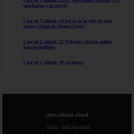
Cine de Calidad: 2024: Apocalipsis nuclear (Un
muchacho y su perro)
Cine de Calidad: 24 horas de la vida de una
mujer (Affair in Monte Carlo)
Cine de Calidad: 25 Películas clásicas online
imprescindibles
Cine de Calidad: 39 escalones
cinecalidad.cloud
Inicio
peliculas-gratis