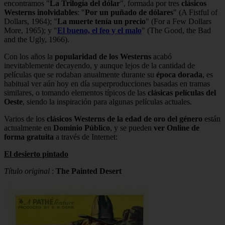
encontramos "
La Trilogía del dólar
", formada por tres
clásicos
Westerns inolvidables
: "
Por un puñado de dólares
" (A Fistful of
Dollars, 1964); "
La muerte tenía un precio
" (For a Few Dollars
More, 1965); y "
El bueno, el feo y el malo
" (The Good, the Bad
and the Ugly, 1966).
Con los años la
popularidad de los Westerns
acabó
inevitablemente decayendo, y aunque lejos de la cantidad de
películas que se rodaban anualmente durante su
época dorada
, es
habitual ver aún hoy en día superproducciones basadas en tramas
similares, o tomando elementos típicos de las
clásicas películas del
Oeste
, siendo la inspiración para algunas películas actuales.
Varios de los
clásicos Westerns de la edad de oro del género
están
actualmente en
Dominio Público
, y se pueden
ver Online de
forma gratuita
a través de Internet:
El desierto pintado
Título original
:
The Painted Desert