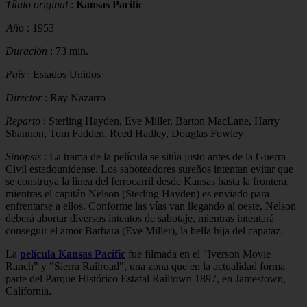
Título original
:
Kansas Pacific
Año
: 1953
Duración
: 73 min.
País
: Estados Unidos
Director
: Ray Nazarro
Reparto
: Sterling Hayden, Eve Miller, Barton MacLane, Harry
Shannon, Tom Fadden, Reed Hadley, Douglas Fowley
Sinopsis
: La trama de la película se sitúa justo antes de la Guerra
Civil estadounidense. Los saboteadores sureños intentan evitar que
se construya la línea del ferrocarril desde Kansas hasta la frontera,
mientras el capitán Nelson (Sterling Hayden) es enviado para
enfrentarse a ellos. Conforme las vías van llegando al oeste, Nelson
deberá abortar diversos intentos de sabotaje, mientras intentará
conseguir el amor Barbara (Eve Miller), la bella hija del capataz.
La
película Kansas Pacific
fue filmada en el "Iverson Movie
Ranch" y "Sierra Railroad", una zona que en la actualidad forma
parte del Parque Histórico Estatal Railtown 1897, en Jamestown,
California.