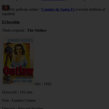
Ver película online :
Camino de Santa Fe
(versión doblada al
español)
El forajido
Título original
:
The Outlaw
Año
: 1943
Duración
: 116 min.
País
: Estados Unidos
Director
: Howard Hughes