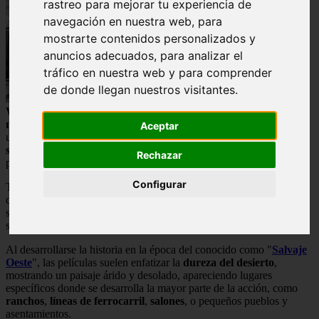
rastreo para mejorar tu experiencia de
navegación en nuestra web, para
mostrarte contenidos personalizados y
anuncios adecuados, para analizar el
tráfico en nuestra web y para comprender
de donde llegan nuestros visitantes.
Los
clásicos
Westerns
se centran habitualmente en la vida de un
vaquero
nómada o pistolero
que monta a caballo, que suele ir armado con
Aceptar
un rifle o pistola, y una vestimenta típica que incluye el
clásico
sombrero Stetson
(el sombrero preferido de Buffalo Bill),
Rechazar
pañuelos, espuelas, botas de vaquero y pieles de ante.
Configurar
También suelen ser recurrentes muchos de los personajes que
completan la trama del film, como
nativos americanos
,
bandidos
,
sheriffs o agentes de la ley, soldados,
cazarrecompensas
y por
supuesto
forajidos
.
Al desarrollarse la historia en la época del conocido como "
Salvaje
Oeste
", las películas suelen enfatizar la
dureza del desierto
,
mostrando un paisaje árido y desolado, apareciendo lugares
específicos donde se desarrolla la mayor parte de la acción, como
ranchos
,
líneas de ferrocarril
,
salones
, o pequeños pueblos y
asentamientos.