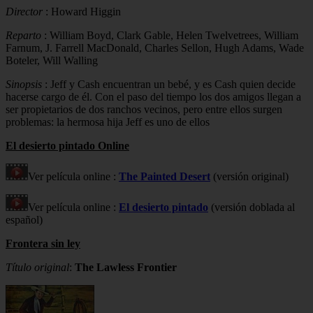
Director
: Howard Higgin
Reparto
: William Boyd, Clark Gable, Helen Twelvetrees, William
Farnum, J. Farrell MacDonald, Charles Sellon, Hugh Adams, Wade
Boteler, Will Walling
Sinopsis
: Jeff y Cash encuentran un bebé, y es Cash quien decide
hacerse cargo de él. Con el paso del tiempo los dos amigos llegan a
ser propietarios de dos ranchos vecinos, pero entre ellos surgen
problemas: la hermosa hija Jeff es uno de ellos
El desierto pintado Online
Ver película online :
The Painted Desert
(versión original)
Ver película online :
El desierto pintado
(versión doblada al
español)
Frontera sin ley
Título original
:
The Lawless Frontier