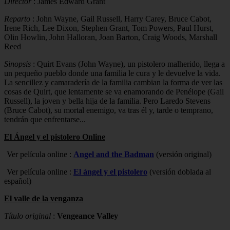
Director
: James Edward Grant
Reparto
: John Wayne, Gail Russell, Harry Carey, Bruce Cabot,
Irene Rich, Lee Dixon, Stephen Grant, Tom Powers, Paul Hurst,
Olin Howlin, John Halloran, Joan Barton, Craig Woods, Marshall
Reed
Sinopsis
: Quirt Evans (John Wayne), un pistolero malherido, llega a
un pequeño pueblo donde una familia le cura y le devuelve la vida.
La sencillez y camaradería de la familia cambian la forma de ver las
cosas de Quirt, que lentamente se va enamorando de Penélope (Gail
Russell), la joven y bella hija de la familia. Pero Laredo Stevens
(Bruce Cabot), su mortal enemigo, va tras él y, tarde o temprano,
tendrán que enfrentarse...
El Ángel y el pistolero Online
Ver película online :
Angel and the Badman
(versión original)
Ver película online :
El ángel y el pistolero
(versión doblada al
español)
El valle de la venganza
Título original
:
Vengeance Valley