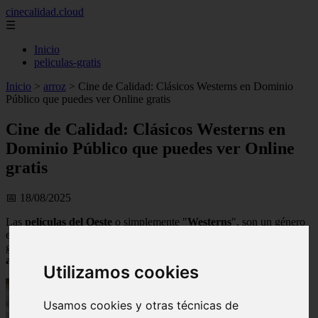
cinecalidad.cloud
☰
Inicio
peliculas-gratis
Inicio
>
arroz
>
Cine de Calidad: Clásicos Westerns en Dominio
Público que puedes ver Online gratis
Cine de Calidad: Clásicos Westerns en
Dominio Público que puedes ver Online
gratis
📅 18/08/2025
Las
películas del Oeste
o simplemente "
Westerns
", son un género
específico del cine que nos cuenta historias ambientadas por lo
general en la segunda mitad del siglo XIX en el
viejo Oeste
americano
.
Utilizamos cookies
Usamos cookies y otras técnicas de