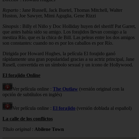
Reparto
: Jane Russell, Jack Buetel, Thomas Mitchell, Walter
Huston, Joe Sawyer, Mimi Aguglia, Gene Rizzi
Sinopsis
: Billy el Niño y Doc Holliday huyen del sheriff Pat Garret,
que antes había sido su amigo. Los forajidos llevan consigo a la
mestiza Río, que es la chica de Bill. Las peleas entre los dos amigos
son constantes: cuando no es por los caballos es por Río.
Dirigida por Howard Hughes, la película El forajido ganó
rápidamente una gran popularidad gracias a su actriz principal, Jane
Rusell, convertida en un símbolo sexual y un icono de Hollywood.
El forajido Online
Ver película online :
The Outlaw
(versión original con la
opción de subtítulos en inglés)
Ver película online :
El forajido
(versión doblada al español)
La calle de los conflictos
Título original
:
Abilene Town