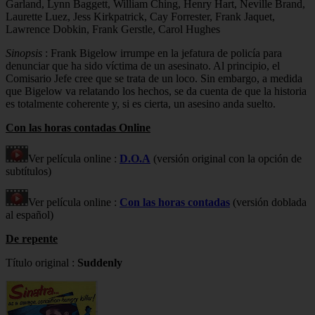
Garland, Lynn Baggett, William Ching, Henry Hart, Neville Brand,
Laurette Luez, Jess Kirkpatrick, Cay Forrester, Frank Jaquet,
Lawrence Dobkin, Frank Gerstle, Carol Hughes
Sinopsis
: Frank Bigelow irrumpe en la jefatura de policía para
denunciar que ha sido víctima de un asesinato. Al principio, el
Comisario Jefe cree que se trata de un loco. Sin embargo, a medida
que Bigelow va relatando los hechos, se da cuenta de que la historia
es totalmente coherente y, si es cierta, un asesino anda suelto.
Con las horas contadas Online
Ver película online :
D.O.A
(versión original con la opción de
subtítulos)
Ver película online :
Con las horas contadas
(versión doblada
al español)
De repente
Título original :
Suddenly