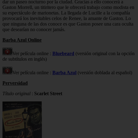
dar un paseo nocturno por la ciudad. Gracias a ello conocerá a
Gaston Morrell, un titiritero que le ofrecerá trabajo como modista en
su espectáculo de marionetas. La llegada de Lucille a la compañía
provocará los inevitables celos de Renee, la amante de Gaston. Lo
que ninguna de las dos conoce es que Gaston posee una cara oculta
que desearían no conocer jamás.
Barba Azul Online
Ver película online :
Bluebeard
(versión original con la opción
de subtítulos en inglés)
Ver película online :
Barba Azul
(versión doblada al español)
Perversidad
Título original
:
Scarlet Street