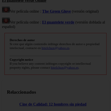
El guantelete verde Online
Ver película online :
The Green Glove
(versión original)
Ver película online :
El guantelete verde
(versión doblada al
español)
Derechos de autor
Si cree que algún contenido infringe derechos de autor o propiedad
intelectual, contacte en
bitelchux@yahoo.es
.
Copyright notice
If you believe any content infringes copyright or intellectual
property rights, please contact
bitelchux@yahoo.es
.
Relaccionados
Cine de Calidad: 12 hombres sin piedad