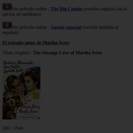
Ver película online :
The Big Combo
(versión original con la
opción de subtítulos)
Ver película online :
Agente especial
(versión doblada al
español)
El extraño amor de Martha Ivers
Título original
:
The Strange Love of Martha Ivers
Año
: 1946