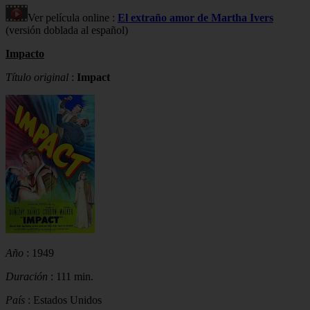
Ver película online :
El extraño amor de Martha Ivers
(versión doblada al español)
Impacto
Título original
:
Impact
Año
: 1949
Duración
: 111 min.
País
: Estados Unidos