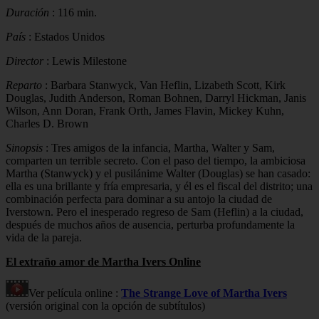
Duración
: 116 min.
País
: Estados Unidos
Director
: Lewis Milestone
Reparto
: Barbara Stanwyck, Van Heflin, Lizabeth Scott, Kirk
Douglas, Judith Anderson, Roman Bohnen, Darryl Hickman, Janis
Wilson, Ann Doran, Frank Orth, James Flavin, Mickey Kuhn,
Charles D. Brown
Sinopsis
: Tres amigos de la infancia, Martha, Walter y Sam,
comparten un terrible secreto. Con el paso del tiempo, la ambiciosa
Martha (Stanwyck) y el pusilánime Walter (Douglas) se han casado:
ella es una brillante y fría empresaria, y él es el fiscal del distrito; una
combinación perfecta para dominar a su antojo la ciudad de
Iverstown. Pero el inesperado regreso de Sam (Heflin) a la ciudad,
después de muchos años de ausencia, perturba profundamente la
vida de la pareja.
El extraño amor de Martha Ivers Online
Ver película online :
The Strange Love of Martha Ivers
(versión original con la opción de subtítulos)