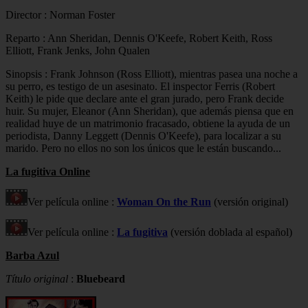
Director : Norman Foster
Reparto : Ann Sheridan, Dennis O'Keefe, Robert Keith, Ross
Elliott, Frank Jenks, John Qualen
Sinopsis : Frank Johnson (Ross Elliott), mientras pasea una noche a
su perro, es testigo de un asesinato. El inspector Ferris (Robert
Keith) le pide que declare ante el gran jurado, pero Frank decide
huir. Su mujer, Eleanor (Ann Sheridan), que además piensa que en
realidad huye de un matrimonio fracasado, obtiene la ayuda de un
periodista, Danny Leggett (Dennis O'Keefe), para localizar a su
marido. Pero no ellos no son los únicos que le están buscando...
La fugitiva Online
Ver película online :
Woman On the Run
(versión original)
Ver película online :
La fugitiva
(versión doblada al español)
Barba Azul
Título original
:
Bluebeard