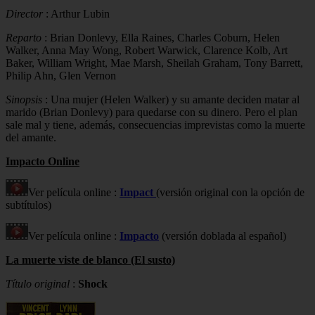
Director
: Arthur Lubin
Reparto
: Brian Donlevy, Ella Raines, Charles Coburn, Helen
Walker, Anna May Wong, Robert Warwick, Clarence Kolb, Art
Baker, William Wright, Mae Marsh, Sheilah Graham, Tony Barrett,
Philip Ahn, Glen Vernon
Sinopsis
: Una mujer (Helen Walker) y su amante deciden matar al
marido (Brian Donlevy) para quedarse con su dinero. Pero el plan
sale mal y tiene, además, consecuencias imprevistas como la muerte
del amante.
Impacto Online
Ver película online :
Impact
(versión original con la opción de
subtítulos)
Ver película online :
Impacto
(versión doblada al español)
La muerte viste de blanco (El susto)
Título original
:
Shock