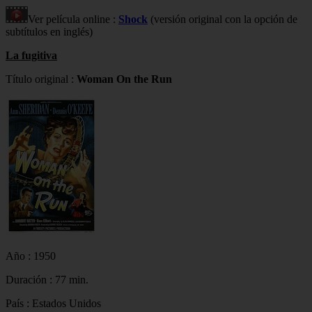
Ver película online :
Shock
(versión original con la opción de
subtítulos en inglés)
La fugitiva
Título original :
Woman On the Run
Año : 1950
Duración : 77 min.
País : Estados Unidos