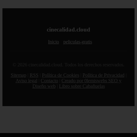
cinecalidad.cloud
Inicio
peliculas-gratis
© 2026 cinecalidad.cloud. Todos los derechos reservados.
Sitemap
|
RSS
|
Política de Cookies
|
Política de Privacidad
|
Aviso legal
|
Contacto
|
Creado por 0lemiswebs SEO y
Diseño web
|
Libro sobre Cabañuelas