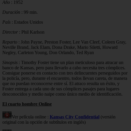
Año
: 1952
Duración
: 99 min.
País
: Estados Unidos
Director
: Phil Karlson
Reparto
: John Payne, Preston Foster, Lee Van Cleef, Coleen Gray,
Neville Brand, Jack Elam, Dona Drake, Mario Siletti, Howard
Negley, Carleton Young, Don Orlando, Ted Ryan
Sinopsis
: Timothy Foster tiene un plan meticuloso para atracar un
banco de Kansas, pero para llevarlo a cabo necesita tres cómplices.
Consigue ponerse en contacto con tres delincuentes perseguidos por
la policía, pero, durante el encuentro, todos llevan careta, de manera
que no puedan reconocerse entre sí. El atraco resulta un éxito, y
Foster entrega a cada uno de sus cómplices pasajes para lugares
desconocidos y medio naipe como único medio de identificación.
El cuarto hombre Online
Ver película online :
Kansas City Confidential
(versión
original con la opción de subtítulos en inglés)