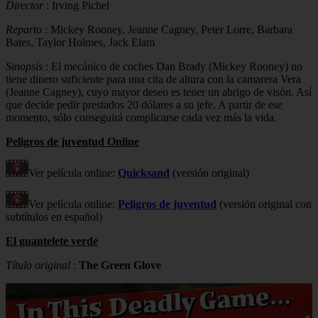
Director
: Irving Pichel
Reparto
: Mickey Rooney, Jeanne Cagney, Peter Lorre, Barbara
Bates, Taylor Holmes, Jack Elam
Sinopsis
: El mecánico de coches Dan Brady (Mickey Rooney) no
tiene dinero suficiente para una cita de altura con la camarera Vera
(Jeanne Cagney), cuyo mayor deseo es tener un abrigo de visón. Así
que decide pedir prestados 20 dólares a su jefe. A partir de ese
momento, sólo conseguirá complicarse cada vez más la vida.
Peligros de juventud Online
Ver película online:
Quicksand
(versión original)
Ver película online:
Peligros de juventud
(versión original con
subtítulos en español)
El guantelete verde
Título original
:
The Green Glove