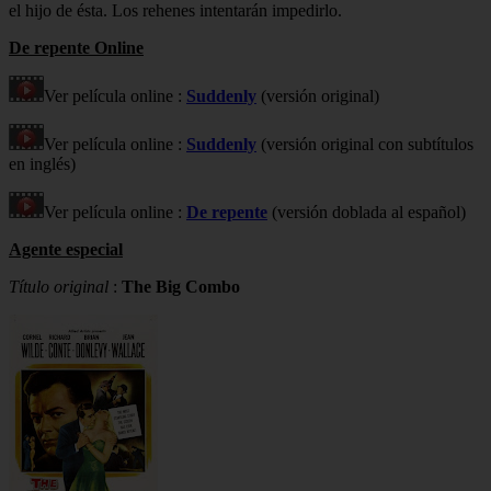
el hijo de ésta. Los rehenes intentarán impedirlo.
De repente Online
Ver película online :
Suddenly
(versión original)
Ver película online :
Suddenly
(versión original con subtítulos
en inglés)
Ver película online :
De repente
(versión doblada al español)
Agente especial
Título original
:
The Big Combo