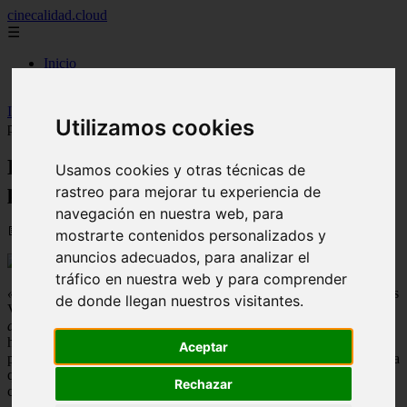
cinecalidad.cloud
☰
Inicio
peliculas-gratis
Inicio
>
finalexplicadolat
>
Enemy Película ᐉ Explicación de la
Utilizamos cookies
película
Enemy Película ᐉ Explicación de la
Usamos cookies y otras técnicas de
película
rastreo para mejorar tu experiencia de
navegación en nuestra web, para
📅 13/02/2026
mostrarte contenidos personalizados y
anuncios adecuados, para analizar el
tráfico en nuestra web y para comprender
«Enemy»
es una película de suspenso psicológico dirigida por Denis
de donde llegan nuestros visitantes.
Villeneuve y estrenada en 2013. Basada en la novela
«El hombre
duplicado»
del reconocido autor José Saramago, la trama sigue la
historia de Adam Bell, un profesor de historia que, al ver una
Aceptar
película, descubre a un actor idéntico a él, Anthony Claire. A medida
que investiga esta sorprendente coincidencia, la vida de Adam
Rechazar
comienza a desmoronarse.