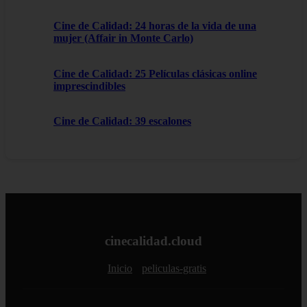
Cine de Calidad: 24 horas de la vida de una
mujer (Affair in Monte Carlo)
Cine de Calidad: 25 Películas clásicas online
imprescindibles
Cine de Calidad: 39 escalones
cinecalidad.cloud
Inicio
peliculas-gratis