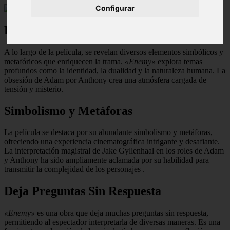
Configurar
Exploración Temática
A lo largo de la película, se revelan diversos elementos simbólicos y
metafóricos que enriquecen la trama.
«Enemy»
explora temas
profundos como la identidad, la dualidad y la naturaleza humana. La
obsesión de Adam por Anthony crea una atmósfera cargada de
tensión y misterio.
Simbolismo y Metáforas
La película se destaca por su abundante simbolismo y metáforas,
ofreciendo una experiencia cinematográfica intrigante y desafiante.
La interpretación magistral de Jake Gyllenhaal en los roles de Adam
y Anthony ha sido ampliamente aclamada por su habilidad para
transmitir la complejidad de los personajes
.
Deja Preguntas Sin Respuesta
«Enemy»
es una obra que deja muchas preguntas sin respuesta,
permitiendo al espectador interpretarla de diversas maneras. Es una