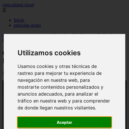
cinecalidad.cloud
☰
Inicio
peliculas-gratis
Inicio
>
finalexplicadolat
>
Cosmética Del Enemigo ᐉ Final
Explicado
Utilizamos cookies
Cosmética Del Enemigo ᐉ Final
Explicado
Usamos cookies y otras técnicas de
rastreo para mejorar tu experiencia de
📅 13/02/2026
navegación en nuestra web, para
mostrarte contenidos personalizados y
anuncios adecuados, para analizar el
tráfico en nuestra web y para comprender
de donde llegan nuestros visitantes.
Aceptar