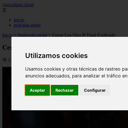
cinecalidad.cloud
☰
Inicio
peliculas-gratis
Inicio
>
finalexplicadolat
>
Cerrar Los Ojos ᐉ Final Explicado
Cerrar Los Ojos ᐉ Final Explicado
Utilizamos cookies
📅 13/02/2026
Usamos cookies y otras técnicas de rastreo pa
anuncios adecuados, para analizar el tráfico e
Aceptar
Rechazar
Configurar