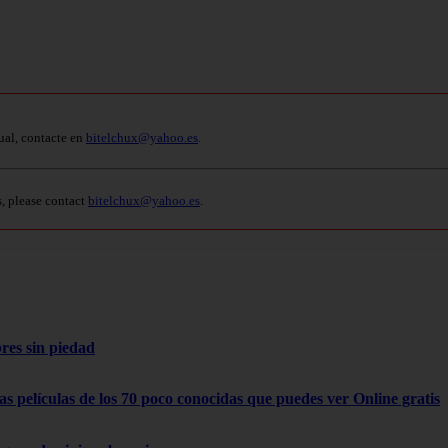
ual, contacte en
bitelchux@yahoo.es
.
s, please contact
bitelchux@yahoo.es
.
res sin piedad
as películas de los 70 poco conocidas que puedes ver Online gratis