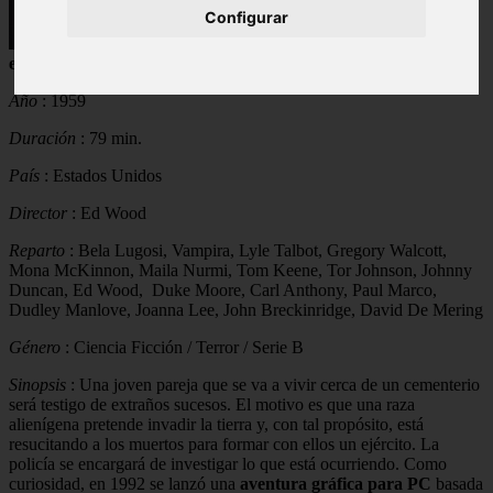
Configurar
Título en castellano
:
Plan 9 del espacio
exterior
Año
: 1959
Duración
: 79 min.
País
: Estados Unidos
Director
: Ed Wood
Reparto
: Bela Lugosi, Vampira, Lyle Talbot, Gregory Walcott,
Mona McKinnon, Maila Nurmi, Tom Keene, Tor Johnson, Johnny
Duncan, Ed Wood, Duke Moore, Carl Anthony, Paul Marco,
Dudley Manlove, Joanna Lee, John Breckinridge, David De Mering
Género
: Ciencia Ficción / Terror / Serie B
Sinopsis
: Una joven pareja que se va a vivir cerca de un cementerio
será testigo de extraños sucesos. El motivo es que una raza
alienígena pretende invadir la tierra y, con tal propósito, está
resucitando a los muertos para formar con ellos un ejército. La
policía se encargará de investigar lo que está ocurriendo. Como
curiosidad, en 1992 se lanzó una
aventura gráfica para PC
basada