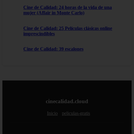
Cine de Calidad: 24 horas de la vida de una
mujer (Affair in Monte Carlo)
Cine de Calidad: 25 Películas clásicas online
imprescindibles
Cine de Calidad: 39 escalones
cinecalidad.cloud
Inicio
peliculas-gratis