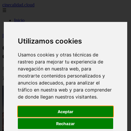
cinecalidad.cloud
☰
Inicio
peliculas-gratis
Inicio
>
arroz
>
Cine de Calidad: Plan 9 del espacio exterior
Utilizamos cookies
Cine de Calidad: Plan 9 del espacio
Usamos cookies y otras técnicas de
exterior
rastreo para mejorar tu experiencia de
navegación en nuestra web, para
📅 06/09/2025
mostrarte contenidos personalizados y
Título original
:
Plan 9 From Outer Space
anuncios adecuados, para analizar el
tráfico en nuestra web y para comprender
de donde llegan nuestros visitantes.
Aceptar
Rechazar