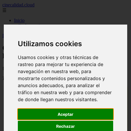
cinecalidad.cloud
☰
Inicio
peliculas-gratis
Inicio
>
arroz
>
Cine de Calidad: La historia de Jackie Robinson
Utilizamos cookies
Cine de Calidad: La historia de Jackie
Robinson
Usamos cookies y otras técnicas de
rastreo para mejorar tu experiencia de
📅 03/09/2025
navegación en nuestra web, para
mostrarte contenidos personalizados y
Título original
:
The Jackie Robinson Story
anuncios adecuados, para analizar el
tráfico en nuestra web y para comprender
de donde llegan nuestros visitantes.
Aceptar
Rechazar