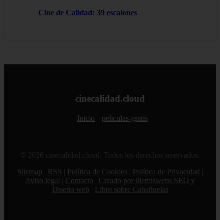
Cine de Calidad: 39 escalones
cinecalidad.cloud
Inicio
peliculas-gratis
© 2026 cinecalidad.cloud. Todos los derechos reservados.
Sitemap
|
RSS
|
Política de Cookies
|
Política de Privacidad
|
Aviso legal
|
Contacto
|
Creado por 0lemiswebs SEO y
Diseño web
|
Libro sobre Cabañuelas