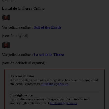
cultural.
La sal de la Tierra Online
Ver película online :
Salt of the Earth
(versión original)
Ver película online :
La sal de la Tierra
(versión doblada al español)
Derechos de autor
Si cree que algún contenido infringe derechos de autor o propiedad
intelectual, contacte en
bitelchux@yahoo.es
.
Copyright notice
If you believe any content infringes copyright or intellectual
property rights, please contact
bitelchux@yahoo.es
.