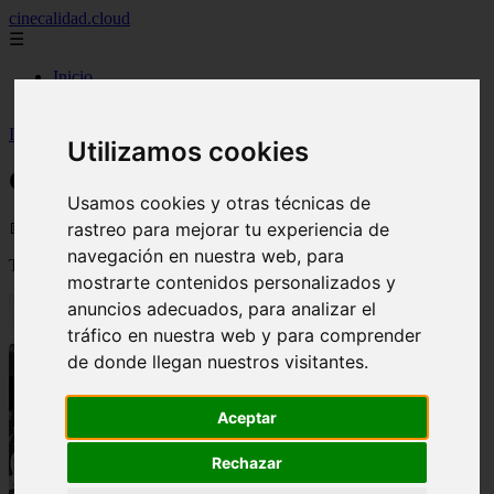
cinecalidad.cloud
☰
Inicio
peliculas-gratis
Inicio
>
arroz
>
Cine de Calidad: La sal de la Tierra
Utilizamos cookies
Cine de Calidad: La sal de la Tierra
Usamos cookies y otras técnicas de
📅 03/09/2025
rastreo para mejorar tu experiencia de
navegación en nuestra web, para
Título original :
Salt of the Earth
mostrarte contenidos personalizados y
anuncios adecuados, para analizar el
tráfico en nuestra web y para comprender
de donde llegan nuestros visitantes.
Aceptar
Rechazar