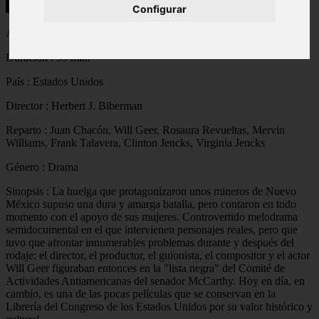
Título en castellano :
La sal de la Tierra
Configurar
Año : 1954
Duración : 95 min.
País : Estados Unidos
Director : Herbert J. Biberman
Reparto : Juan Chacón, Will Geer, Rosaura Revueltas, Mervin
Williams, Frank Talavera, Clinton Jencks, Virginia Jencks
Género : Drama
Sinopsis : La huelga que protagonizaron unos mineros de Nuevo
México supuso una dura y amarga batalla, pero contaron en todo
momento con el apoyo de sus mujeres. Controvertido melodrama
semidocumental en el que intervienen personajes reales, pero que
tuvo que afrontar innumerables problemas durante y después del
rodaje: el director, el productor, el guionista, el compositor y el actor
Will Geer figuraban entonces en la "lista negra" del Comité de
Actividades Antiamericanas del senador McCarthy. Hoy en día, en
cambio, es una de las pocas películas que se conservan en la
Librería del Congreso de los Estados Unidos por su valor histórico y