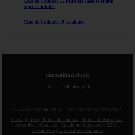
Cine de Calidad: 25 Películas clásicas online
imprescindibles
Cine de Calidad: 39 escalones
cinecalidad.cloud
Inicio
peliculas-gratis
© 2026 cinecalidad.cloud. Todos los derechos reservados.
Sitemap
|
RSS
|
Política de Cookies
|
Política de Privacidad
|
Aviso legal
|
Contacto
|
Creado por 0lemiswebs SEO y
Diseño web
|
Libro sobre Cabañuelas