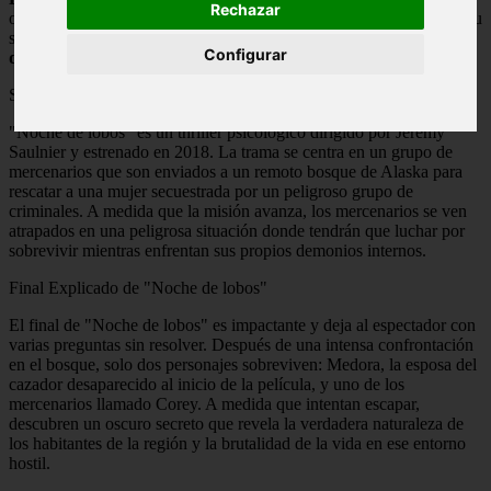
Rechazar
obra cinematográfica para desentrañar todos sus secretos y revelar su
significado oculto. ¡Prepárate para descubrir la verdad tras la
noche
Configurar
de lobos
!
Sinopsis de la película "Noche de lobos"
"Noche de lobos" es un thriller psicológico dirigido por Jeremy
Saulnier y estrenado en 2018. La trama se centra en un grupo de
mercenarios que son enviados a un remoto bosque de Alaska para
rescatar a una mujer secuestrada por un peligroso grupo de
criminales. A medida que la misión avanza, los mercenarios se ven
atrapados en una peligrosa situación donde tendrán que luchar por
sobrevivir mientras enfrentan sus propios demonios internos.
Final Explicado de "Noche de lobos"
El final de "Noche de lobos" es impactante y deja al espectador con
varias preguntas sin resolver. Después de una intensa confrontación
en el bosque, solo dos personajes sobreviven: Medora, la esposa del
cazador desaparecido al inicio de la película, y uno de los
mercenarios llamado Corey. A medida que intentan escapar,
descubren un oscuro secreto que revela la verdadera naturaleza de
los habitantes de la región y la brutalidad de la vida en ese entorno
hostil.