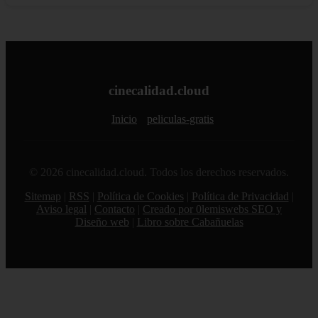
cinecalidad.cloud
Inicio
peliculas-gratis
© 2026 cinecalidad.cloud. Todos los derechos reservados.
Sitemap
|
RSS
|
Política de Cookies
|
Política de Privacidad
|
Aviso legal
|
Contacto
|
Creado por 0lemiswebs SEO y
Diseño web
|
Libro sobre Cabañuelas