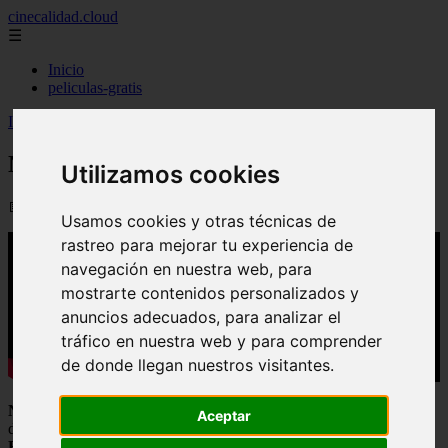
cinecalidad.cloud
☰
Inicio
peliculas-gratis
Inicio
>
arroz
>
Noche De Lobos - Final Explicado
Noche De Lobos - Final Explicado
Utilizamos cookies
📅 07/09/2025
Usamos cookies y otras técnicas de
rastreo para mejorar tu experiencia de
navegación en nuestra web, para
mostrarte contenidos personalizados y
anuncios adecuados, para analizar el
tráfico en nuestra web y para comprender
de donde llegan nuestros visitantes.
Noche de Lobos
es una película intensa y llena de misterio que ha
Aceptar
dejado a muchos espectadores preguntándose sobre su final. En
Final Explicado
te adentraremos en el análisis profundo de esta