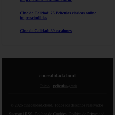
Cine de Calidad: 25 Películas clásicas online
imprescindibles
Cine de Calidad: 39 escalones
cinecalidad.cloud
Inicio
peliculas-gratis
© 2026 cinecalidad.cloud. Todos los derechos reservados.
Sitemap
|
RSS
|
Política de Cookies
|
Política de Privacidad
|