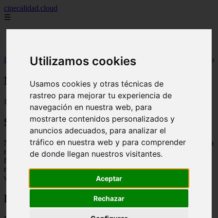
cinecalidad.cloud
☰
Inicio
peliculas-gratis
Utilizamos cookies
Inicio
>
finalexplicadolat
>
Niños robados (2026) ᐉ Final Explicado
Niños robados (2026) ᐉ Final Explicado
Usamos cookies y otras técnicas de
rastreo para mejorar tu experiencia de
📅 13/02/2026
navegación en nuestra web, para
mostrarte contenidos personalizados y
Sinopsis
anuncios adecuados, para analizar el
tráfico en nuestra web y para comprender
Niños robados es una película española que cuenta la historia de una
mujer llamada Sara que, tras la muerte de su madre, descubre que
de donde llegan nuestros visitantes.
fue adoptada ilegalmente durante la dictadura franquista. Junto a su
marido, emprende una búsqueda desesperada para encontrar a sus
verdaderos padres y descubrir la verdad detrás de su adopción.
Aceptar
Final Explicado
Rechazar