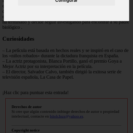
Configurar
Después de una larga investigación, Sara y su marido logran
encontrar a su verdadera madre, quien les cuenta la terrible historia
de cómo fue obligada a dar a su hija en adopción. A pesar de la
emoción del reencuentro, Sara se da cuenta de que su búsqueda no
ha terminado y decide seguir investigando para encontrar a su padre
biológico
.
Curiosidades
– La película está basada en hechos reales y se inspiró en el caso de
los «niños robados» durante la dictadura franquista en España.
– La actriz protagonista, Blanca Portillo, ganó el premio Goya a
Mejor Actriz por su interpretación en la película.
– El director, Salvador Calvo, también dirigió la exitosa serie de
televisión española, La Casa de Papel.
¡Haz clic para puntuar esta entrada!
Derechos de autor
Si cree que algún contenido infringe derechos de autor o propiedad
intelectual, contacte en
bitelchux@yahoo.es
.
Copyright notice