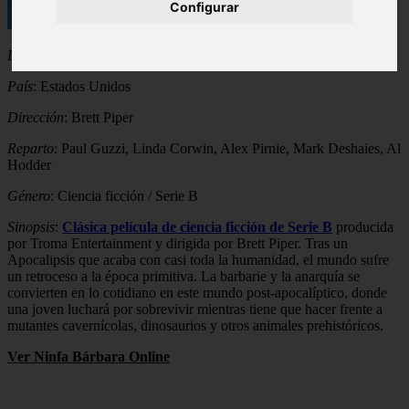
Configurar
Año
: 1991
Duración
: 82 min.
País
: Estados Unidos
Dirección
: Brett Piper
Reparto
: Paul Guzzi, Linda Corwin, Alex Pirnie, Mark Deshaies, Al
Hodder
Género
: Ciencia ficción / Serie B
Sinopsis
:
Clásica película de ciencia ficción de Serie B
producida
por Troma Entertainment y dirigida por Brett Piper. Tras un
Apocalipsis que acaba con casi toda la humanidad, el mundo sufre
un retroceso a la época primitiva. La barbarie y la anarquía se
convierten en lo cotidiano en este mundo post-apocalíptico, donde
una joven luchará por sobrevivir mientras tiene que hacer frente a
mutantes cavernícolas, dinosaurios y otros animales prehistóricos.
Ver Ninfa Bárbara Online