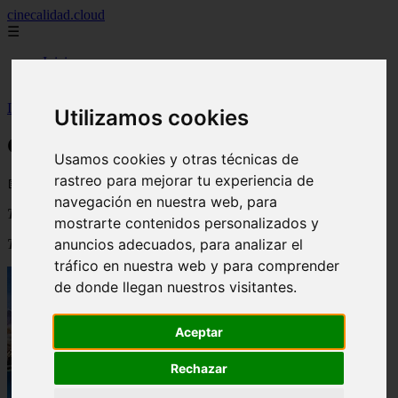
cinecalidad.cloud
☰
Inicio
peliculas-gratis
Inicio
>
arroz
>
Cine de Calidad: Ninfa Bárbara
Utilizamos cookies
Cine de Calidad: Ninfa Bárbara
Usamos cookies y otras técnicas de
rastreo para mejorar tu experiencia de
📅 05/09/2025
navegación en nuestra web, para
Título original
:
A Nymphoid Barbarian In Dinosaur Hell
mostrarte contenidos personalizados y
anuncios adecuados, para analizar el
Título en español
:
Ninfa Bárbara
tráfico en nuestra web y para comprender
de donde llegan nuestros visitantes.
Aceptar
Rechazar